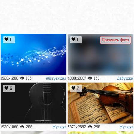
1
1
Показать фото
Абстракция
Девушки
1920x1200
103
4000x2667
130
6
7
Музыка
Музыка
1920x1080
268
3872x2592
296