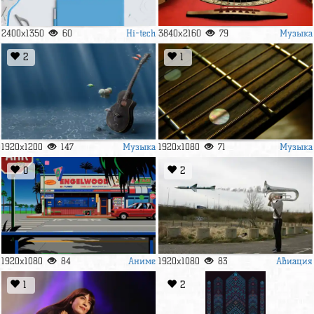
Hi-tech
Музыка
2400x1350
60
3840x2160
79
2
1
Музыка
Музыка
1920x1200
147
1920x1080
71
0
2
Аниме
Авиация
1920x1080
84
1920x1080
83
1
2