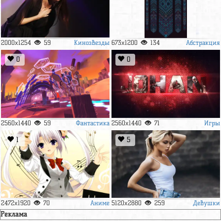
Кинозвезды
Абстракция
2000x1254
59
673x1200
134
0
0
Фантастика
Игры
2560x1440
59
2560x1440
71
1
5
Аниме
Девушки
2472x1920
70
5120x2880
259
Реклама