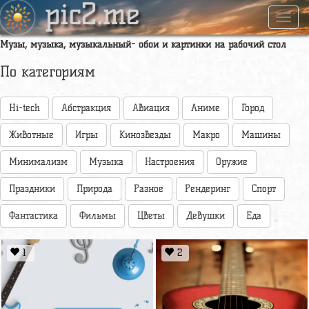
pic2.me
Навиг
Музы, музыка, музыкальный- обои и картинки на рабочий стол
По категориям
Hi-tech
Абстракция
Авиация
Аниме
Город
Животные
Игры
Кинозвезды
Макро
Машины
Минимализм
Музыка
Настроения
Оружие
Праздники
Природа
Разное
Рендеринг
Спорт
Фантастика
Фильмы
Цветы
Девушки
Еда
1
2