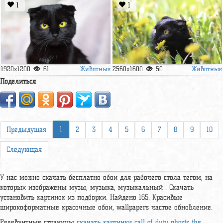
1
1
Животные
Животные
1920x1200
61
2560x1600
50
Поделиться
1
Предыдущая
2
3
4
5
6
7
8
9
10
Следующая
У нас можно скачать бесплатно обои для рабочего стола тегом, на
которых изображены музы, музыка, музыкальный . Скачать
установить картинок из подборки. Найдено 165. Красивые
широкоформатные красочные обои, wallpapers частое обновление.
Релевантные страницы
скачать картинки call of duty ghosts the