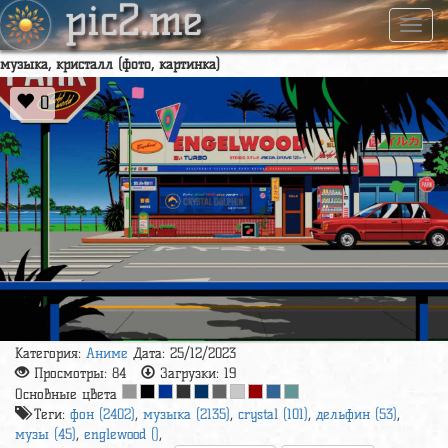
pic2.me
Навиг
музыка, кристалл (фото, картинка)
0
Категория:
Аниме
Дата: 25/12/2023
Просмотры:
84
Загрузки:
19
Основные цвета
Теги:
фон (2402)
,
музыка (2135)
,
crystal (101)
,
дельфин (53)
,
музы (45)
,
englewood ()
,