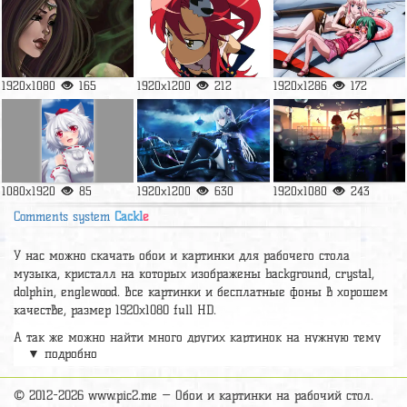
1920x1080
165
1920x1200
212
1920x1286
172
1080x1920
85
1920x1200
630
1920x1080
243
Comments system
Cackl
e
У нас можно скачать обои и картинки для рабочего стола
музыка, кристалл на которых изображены background, crystal,
dolphin, englewood. Все картинки и бесплатные фоны в хорошем
качестве, размер 1920х1080 full HD.
А так же можно найти много других картинок на нужную тему
▼ подробно
раздел
обои Аниме
, на сайте pic2.me представлено очень
большое количество красивых широкоформатных картинок, фото
и обоев хорошего hd качества бесплатно и на телефон.
© 2012-2026 www.pic2.me — Обои и картинки на рабочий стол.