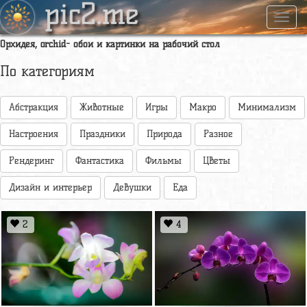
pic2.me
Навиг
Орхидея, orchid- обои и картинки на рабочий стол
По категориям
Абстракция
Животные
Игры
Макро
Минимализм
Настроения
Праздники
Природа
Разное
Рендеринг
Фантастика
Фильмы
Цветы
Дизайн и интерьер
Девушки
Еда
2
4