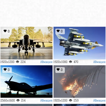
0
0
Авиация
Авиация
1920x1200
224
1920x1080
470
0
0
Авиация
Авиация
2560x1600
214
1920x1200
259