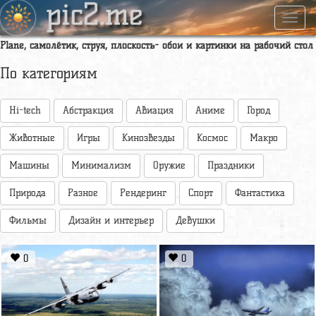
pic2.me
Навиг
Plane, самолётик, струя, плоскость- обои и картинки на рабочий стол
По категориям
Hi-tech
Абстракция
Авиация
Аниме
Город
Животные
Игры
Кинозвезды
Космос
Макро
Машины
Минимализм
Оружие
Праздники
Природа
Разное
Рендеринг
Спорт
Фантастика
Фильмы
Дизайн и интерьер
Девушки
0
0