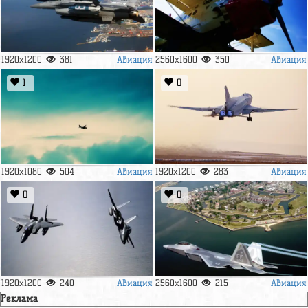
Авиация
Авиация
1920x1200
381
2560x1600
350
1
0
Авиация
Авиация
1920x1080
504
1920x1200
283
0
0
Авиация
Авиация
1920x1200
240
2560x1600
215
Реклама