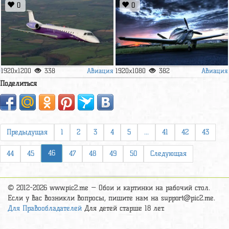
0
0
Авиация
Авиация
1920x1200
338
1920x1080
382
Поделиться
Предыдущая
1
2
3
4
5
...
41
42
43
46
44
45
47
48
49
50
Следующая
© 2012-2026 www.pic2.me — Обои и картинки на рабочий стол.
Если у вас возникли вопросы, пишите нам на
support@pic2.me
.
Для Правообладателей
Для детей старше 18 лет.