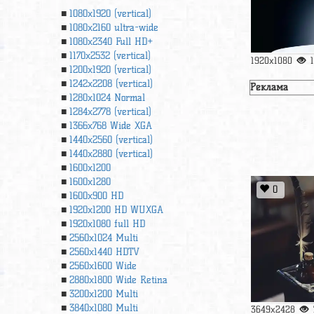
1080x1920 (vertical)
1080x2160 ultra-wide
1080x2340 Full HD+
1170x2532 (vertical)
1920x1080
1200x1920 (vertical)
1242x2208 (vertical)
Реклама
1280x1024 Normal
1284x2778 (vertical)
1366х768 Wide XGA
1440x2560 (vertical)
1440x2880 (vertical)
1600x1200
1600x1280
0
1600x900 HD
1920x1200 HD WUXGA
1920х1080 full HD
2560x1024 Multi
2560x1440 HDTV
2560x1600 Wide
2880x1800 Wide Retina
3200x1200 Multi
3840x1080 Multi
3649x2428