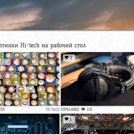
ртинки Hi-tech на рабочий стол
2
Hi-tech
239
5976x4482
110
1