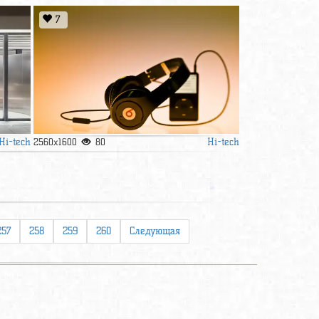
7
Hi-tech
Hi-tech
2560x1600
80
257
258
259
260
Следующая