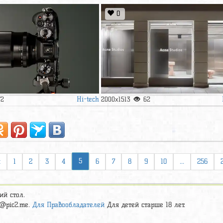
0
Hi-tech
72
2000x1513
62
5
я
1
2
3
4
6
7
8
9
10
...
256
ий стол.
t@pic2.me
.
Для Правообладателей
Для детей старше 18 лет.