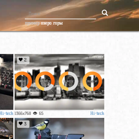
пример
озеро горы
2
Hi-tech
Hi-tech
1366x768
65
3