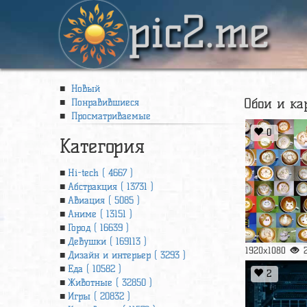
pic2.me
Новый
Обои и ка
Понравившиеся
Просматриваемые
0
Категория
Hi-tech ( 4667 )
Абстракция ( 13731 )
Авиация ( 5085 )
Аниме ( 13151 )
Город ( 16639 )
Девушки ( 169113 )
1920x1080
Дизайн и интерьер ( 3293 )
Еда ( 10582 )
2
Животные ( 32850 )
Игры ( 20832 )