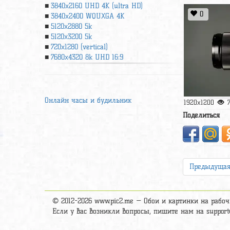
3840x2160 UHD 4К (ultra HD)
0
3840x2400 WQUXGA 4K
5120x2880 5k
5120x3200 5k
720x1280 (vertical)
7680x4320 8k UHD 16:9
Онлайн часы и будильник
1920x1200
Поделиться
Предыдуща
© 2012-2026 www.pic2.me — Обои и картинки на рабоч
Если у вас возникли вопросы, пишите нам на
suppor