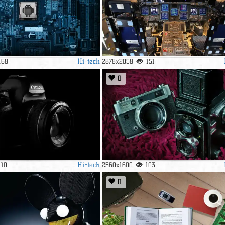
Hi-tech
168
2878x2058
151
0
Hi-tech
110
2560x1600
103
0