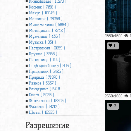
Кинозвезды ( 11570 )
Космос ( 7158 )
Макро ( 10049 )
Машины ( 28253 )
Минимализм ( 5894 )
Мотоциклы ( 2742 )
2560x1600
Мужчины ( 436 )
Музыка ( 931 )
1
Настроения ( 3059 )
Оружие ( 3958 )
Песочница ( 114 )
Подводный мир ( 903 )
Праздники ( 5425 )
Природа ( 71970 )
Разное ( 3537 )
Рендеринг ( 5418 )
Спорт ( 5026 )
2560x1600
Фантастика ( 18205 )
2
Фильмы ( 14717 )
Цветы ( 12925 )
Разрешение