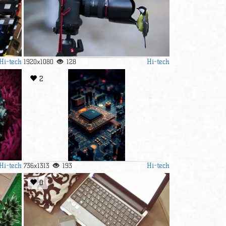
Hi-tech
Hi-tech
1920x1080
128
2
Hi-tech
Hi-tech
736x1313
193
0