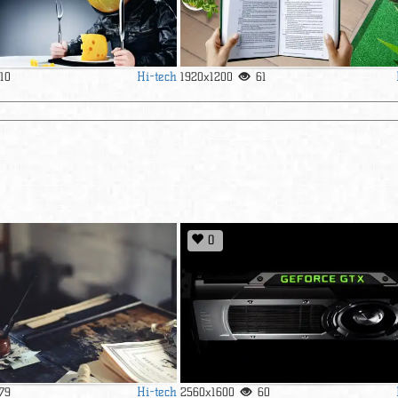
Hi-tech
110
1920x1200
61
0
Hi-tech
79
2560x1600
60