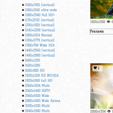
1080x1920 (vertical)
1080x2160 ultra-wide
1080x2340 Full HD+
1170x2532 (vertical)
1920x1200
1200x1920 (vertical)
1242x2208 (vertical)
Реклама
1280x1024 Normal
1284x2778 (vertical)
1366х768 Wide XGA
1440x2560 (vertical)
1440x2880 (vertical)
1600x1200
1600x1280
1
1600x900 HD
1920x1200 HD WUXGA
1920х1080 full HD
2560x1024 Multi
2560x1440 HDTV
2560x1600 Wide
2880x1800 Wide Retina
3200x1200 Multi
3840x1080 Multi
2000x1334