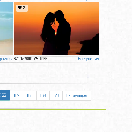
2
роения
Настроения
3700x2600
1056
166
167
168
169
170
Следующая