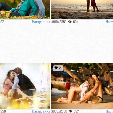
Настроения
Наст
697
4160x2350
624
2
Настроения
Наст
1258
3000x2000
597