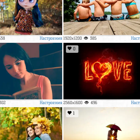
Настроения
Наст
338
1920x1200
385
0
Настроения
Наст
302
2560x1600
496
1