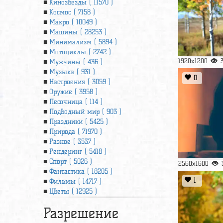
Кинозвезды ( 11570 )
Космос ( 7158 )
Макро ( 10049 )
Машины ( 28253 )
Минимализм ( 5894 )
Мотоциклы ( 2742 )
1920x1200
Мужчины ( 436 )
Музыка ( 931 )
0
Настроения ( 3059 )
Оружие ( 3958 )
Песочница ( 114 )
Подводный мир ( 903 )
Праздники ( 5425 )
Природа ( 71970 )
Разное ( 3537 )
Рендеринг ( 5418 )
Спорт ( 5026 )
2560x1600
Фантастика ( 18205 )
1
Фильмы ( 14717 )
Цветы ( 12925 )
Разрешение