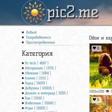
pic2.me
Новый
Обои и ка
Понравившиеся
Просматриваемые
0
Категория
Hi-tech ( 4667 )
Абстракция ( 13731 )
Авиация ( 5084 )
Аниме ( 13151 )
Город ( 16639 )
Девушки ( 169105 )
1920x1200
Дизайн и интерьер ( 3293 )
Еда ( 10582 )
0
Животные ( 32849 )
Игры ( 20832 )