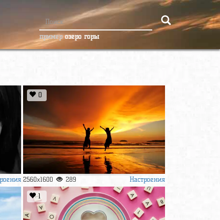
пример
озеро горы
0
роения
Настроения
2560x1600
289
1