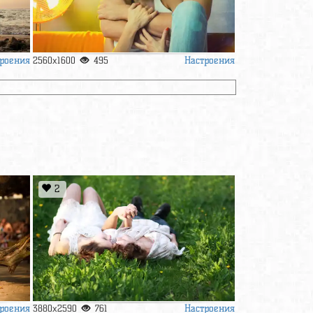
роения
Настроения
2560x1600
495
2
роения
Настроения
3880x2590
761