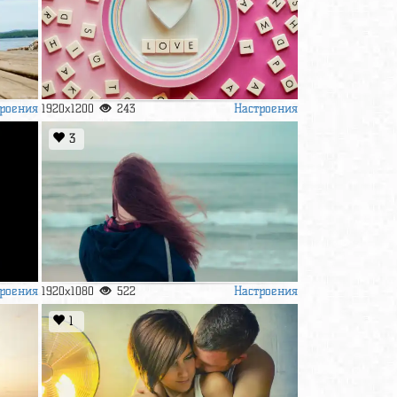
роения
Настроения
1920x1200
243
3
роения
Настроения
1920x1080
522
1