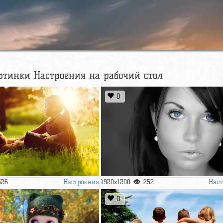
ртинки Настроения на рабочий стол
0
Настроения
Наст
326
1920x1200
252
0