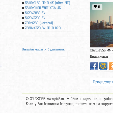
3840x2160 UHD 4К (ultra HD)
0
3840x2400 WQUXGA 4K
5120x2880 5k
5120x3200 5k
720x1280 (vertical)
7680x4320 8k UHD 16:9
Онлайн часы и будильник
2620x1956
Поделиться
Предыдуща
© 2012-2026 www.pic2.me — Обои и картинки на рабоч
Если у вас возникли вопросы, пишите нам на
suppor