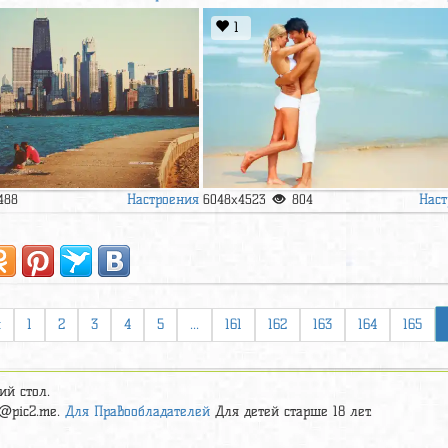
1
Настроения
Наст
488
6048x4523
804
я
1
2
3
4
5
...
161
162
163
164
165
ий стол.
t@pic2.me
.
Для Правообладателей
Для детей старше 18 лет.