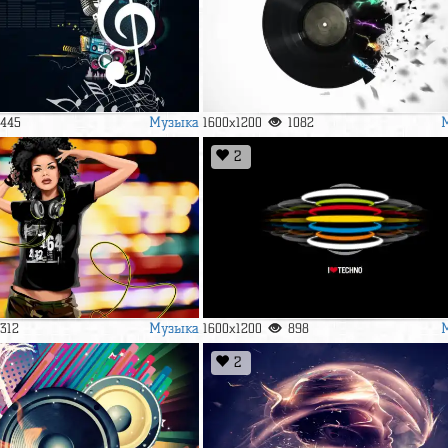
Музыка
1445
1600x1200
1082
2
Музыка
1312
1600x1200
898
2