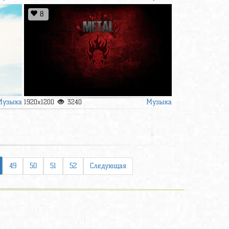
8
Музыка
Музыка
1920x1200
3240
49
50
51
52
Следующая