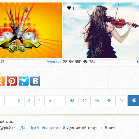
1
Музыка
575
2816x1880
784
48
я
1
2
3
4
5
...
43
44
45
46
47
ий стол.
t@pic2.me
.
Для Правообладателей
Для детей старше 18 лет.