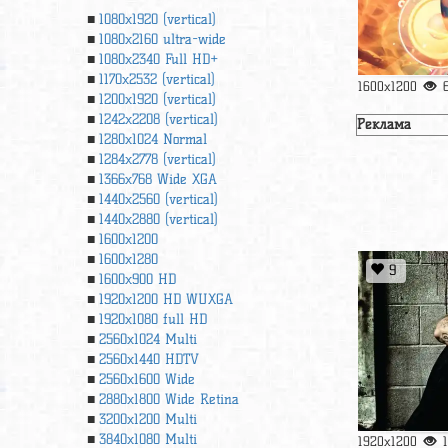
1080x1920 (vertical)
1080x2160 ultra-wide
1080x2340 Full HD+
1170x2532 (vertical)
1600x1200
1200x1920 (vertical)
1242x2208 (vertical)
Реклама
1280x1024 Normal
1284x2778 (vertical)
1366х768 Wide XGA
1440x2560 (vertical)
1440x2880 (vertical)
1600x1200
1600x1280
9
1600x900 HD
1920x1200 HD WUXGA
1920х1080 full HD
2560x1024 Multi
2560x1440 HDTV
2560x1600 Wide
2880x1800 Wide Retina
3200x1200 Multi
3840x1080 Multi
1920x1200