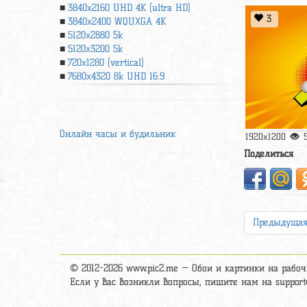
3840x2160 UHD 4К (ultra HD)
3
3840x2400 WQUXGA 4K
5120x2880 5k
5120x3200 5k
720x1280 (vertical)
7680x4320 8k UHD 16:9
Онлайн часы и будильник
1920x1200
Поделиться
Предыдуща
© 2012-2026 www.pic2.me — Обои и картинки на рабоч
Если у вас возникли вопросы, пишите нам на
suppor