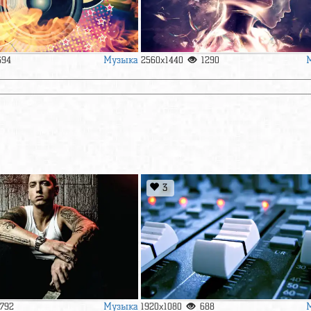
Музыка
694
2560x1440
1290
3
Музыка
1792
1920x1080
688