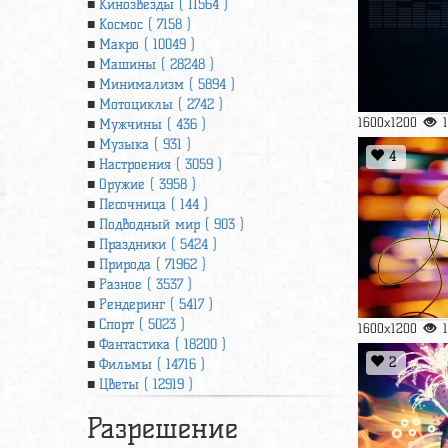
Кинозвезды ( 11564 )
Космос ( 7158 )
Макро ( 10049 )
Машины ( 28248 )
Минимализм ( 5894 )
Мотоциклы ( 2742 )
1600x1200
Мужчины ( 436 )
Музыка ( 931 )
4
Настроения ( 3059 )
Оружие ( 3958 )
Песочница ( 144 )
Подводный мир ( 903 )
Праздники ( 5424 )
Природа ( 71962 )
Разное ( 3537 )
Рендеринг ( 5417 )
Спорт ( 5023 )
1600x1200
Фантастика ( 18200 )
2
Фильмы ( 14716 )
Цветы ( 12919 )
Разрешение