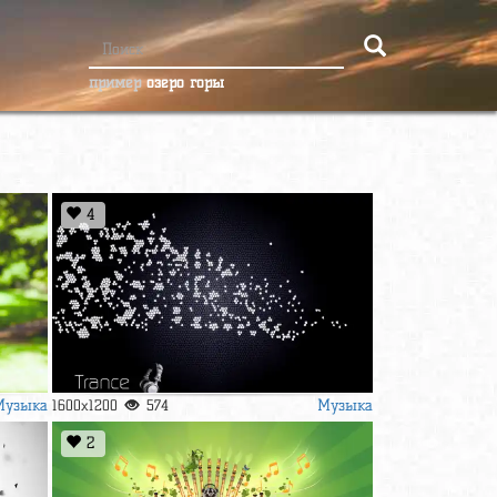
пример
озеро горы
4
Музыка
Музыка
1600x1200
574
2