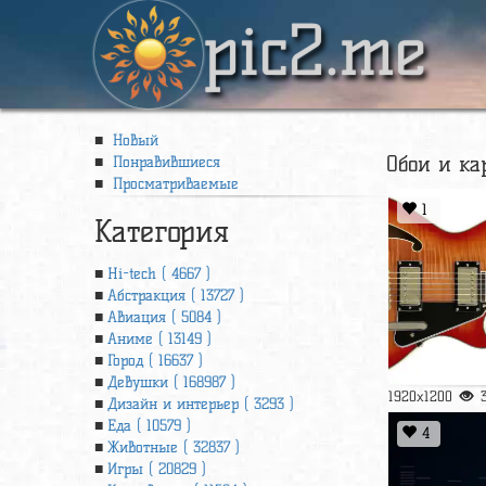
pic2.me
Новый
Обои и ка
Понравившиеся
Просматриваемые
1
Категория
Hi-tech ( 4667 )
Абстракция ( 13727 )
Авиация ( 5084 )
Аниме ( 13149 )
Город ( 16637 )
Девушки ( 168987 )
1920x1200
Дизайн и интерьер ( 3293 )
Еда ( 10579 )
4
Животные ( 32837 )
Игры ( 20829 )