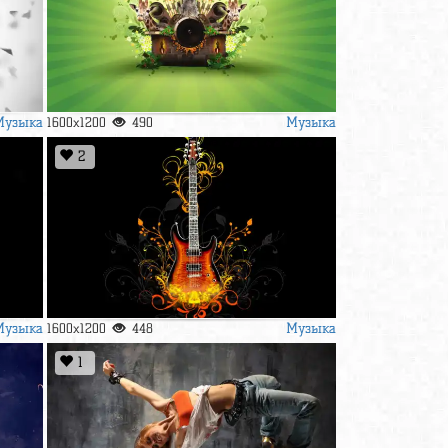
Музыка
Музыка
1600x1200
490
2
Музыка
Музыка
1600x1200
448
1