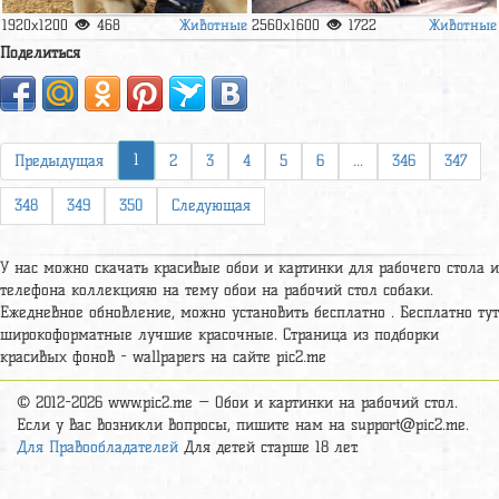
Животные
Животные
1920x1200
468
2560x1600
1722
Поделиться
1
Предыдущая
2
3
4
5
6
...
346
347
348
349
350
Следующая
У нас можно скачать красивые обои и картинки для рабочего стола и
телефона коллекцияю на тему обои на рабочий стол собаки.
Ежедневное обновление, можно установить бесплатно . Бесплатно тут
широкоформатные лучшие красочные. Страница из подборки
красивых фонов - wallpapers на сайте pic2.me
© 2012-2026 www.pic2.me — Обои и картинки на рабочий стол.
Если у вас возникли вопросы, пишите нам на
support@pic2.me
.
Для Правообладателей
Для детей старше 18 лет.