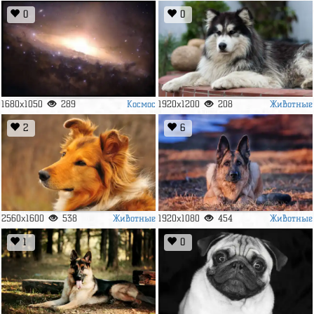
0
0
Космос
Животные
1680x1050
289
1920x1200
208
2
6
Животные
Животные
2560x1600
538
1920x1080
454
1
0