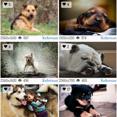
5
4
Животные
Животные
2560x1600
367
1920x1200
374
4
2
Животные
Животные
2560x1600
496
2560x1700
400
0
17