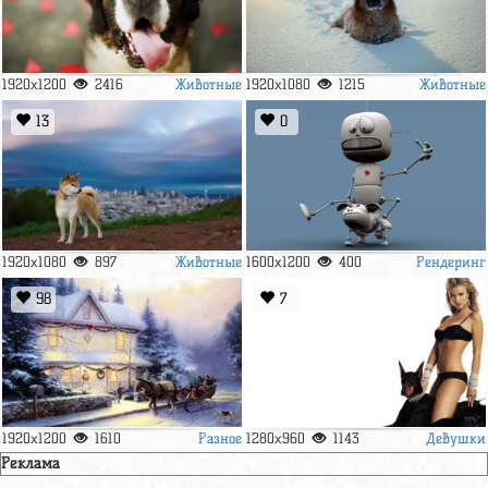
Животные
Животные
1920x1200
2416
1920x1080
1215
13
0
Животные
Рендеринг
1920x1080
897
1600x1200
400
98
7
Разное
Девушки
1920x1200
1610
1280x960
1143
Реклама