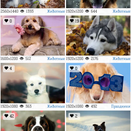
Животные
Животные
2560x1440
1393
1920x1200
644
0
19
Животные
Животные
1600x1200
512
1920x1200
2176
4
0
Животные
Праздники
1920x1080
363
1920x1080
492
42
2