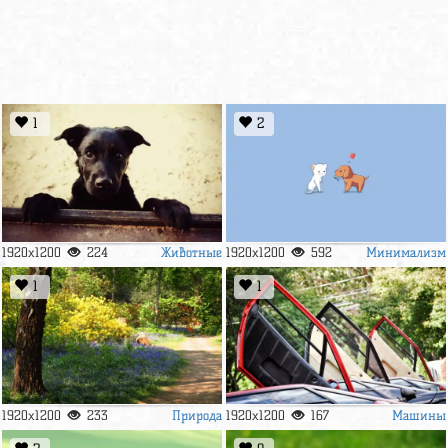
1
2
Животные
Минимализм
1920x1200
224
1920x1200
592
1
1
Природа
Машины
1920x1200
233
1920x1200
167