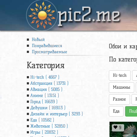
pic2.me
Новый
Обои и ка
Понравившиеся
Просматриваемые
По катег
Категория
Hi-tech
Hi-tech ( 4667 )
Абстракция ( 13731 )
Машины
Авиация ( 5085 )
Аниме ( 13151 )
Разное
Город ( 16639 )
Девушки ( 169113 )
Еда
Под
Дизайн и интерьер ( 3293 )
Еда ( 10582 )
Животные ( 32850 )
9
Игры ( 20832 )