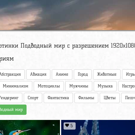
ртинки Подводный мир с разрешением 1920х1080
ориям
Абстракция
Авиация
Аниме
Город
Животные
Игр
Минимализм
Мотоциклы
Мужчины
Музыка
Настр
Рендеринг
Спорт
Фантастика
Фильмы
Цветы
Песо
водный мир
5