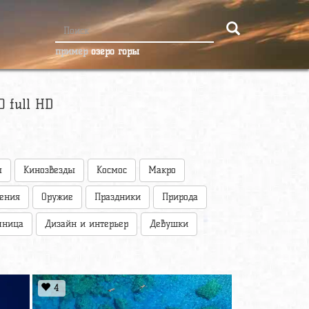
пример
озеро горы
 full HD
ы
Кинозвезды
Космос
Макро
оения
Оружие
Праздники
Природа
чница
Дизайн и интерьер
Девушки
4