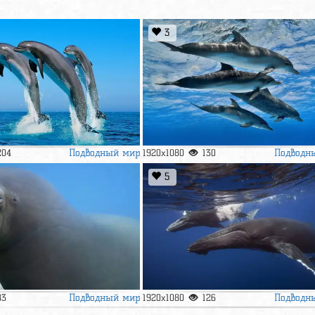
3
Подводный мир
Подводн
204
1920x1080
130
5
Подводный мир
Подводн
83
1920x1080
126