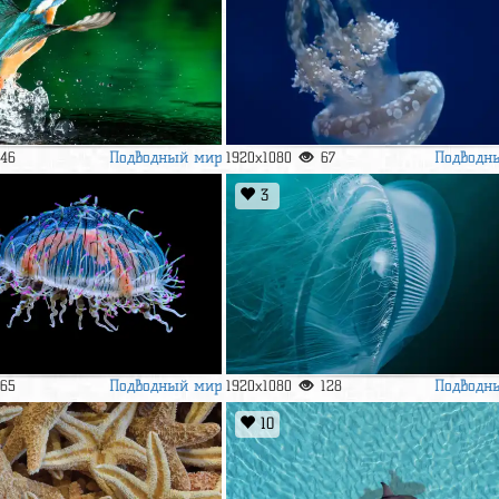
Подводный мир
Подводн
146
1920x1080
67
3
Подводный мир
Подводн
165
1920x1080
128
10