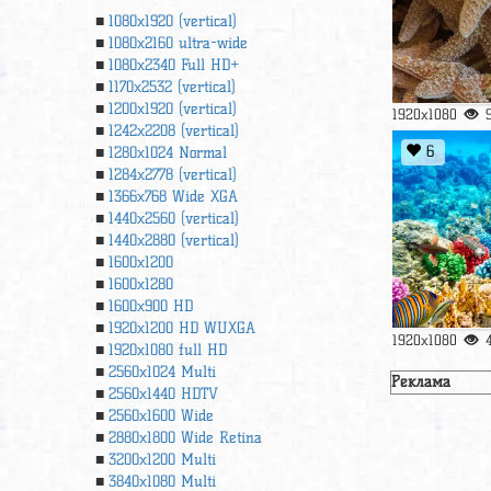
1080x1920 (vertical)
1080x2160 ultra-wide
1080x2340 Full HD+
1170x2532 (vertical)
1200x1920 (vertical)
1920x1080
1242x2208 (vertical)
6
1280x1024 Normal
1284x2778 (vertical)
1366х768 Wide XGA
1440x2560 (vertical)
1440x2880 (vertical)
1600x1200
1600x1280
1600x900 HD
1920x1200 HD WUXGA
1920x1080
1920х1080 full HD
2560x1024 Multi
Реклама
2560x1440 HDTV
2560x1600 Wide
2880x1800 Wide Retina
3200x1200 Multi
3840x1080 Multi