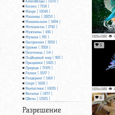
Кинозвезды ( 11570 )
Космос ( 7158 )
Макро ( 10049 )
Машины ( 28253 )
Минимализм ( 5894 )
Мотоциклы ( 2742 )
Мужчины ( 436 )
1920x1080
Музыка ( 931 )
Настроения ( 3059 )
5
Оружие ( 3958 )
Песочница ( 114 )
Подводный мир ( 903 )
Праздники ( 5425 )
Природа ( 71970 )
Разное ( 3537 )
Рендеринг ( 5418 )
Спорт ( 5026 )
Фантастика ( 18205 )
1920x1080
Фильмы ( 14717 )
6
Цветы ( 12925 )
Разрешение