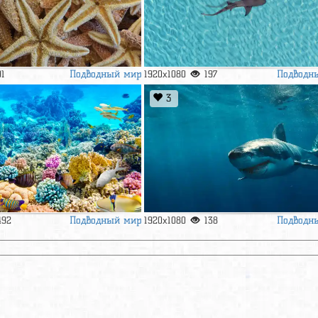
Подводный мир
Подводн
91
1920x1080
197
3
Подводный мир
Подводн
492
1920x1080
138