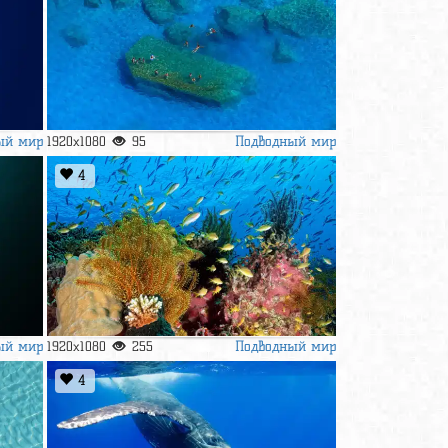
ый мир
Подводный мир
1920x1080
95
4
ый мир
Подводный мир
1920x1080
255
4