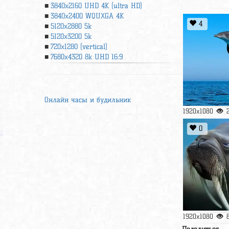
3840x2160 UHD 4К (ultra HD)
3840x2400 WQUXGA 4K
4
5120x2880 5k
5120x3200 5k
720x1280 (vertical)
7680x4320 8k UHD 16:9
Онлайн часы и будильник
1920x1080
0
1920x1080