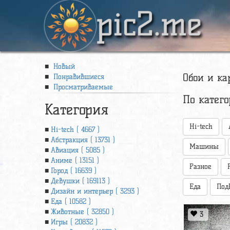
pic2.me
Новый
Обои и ка
Понравившиеся
Просматриваемые
По катег
Категория
Hi-tech
Hi-tech ( 4667 )
Абстракция ( 13731 )
Машины
Авиация ( 5085 )
Аниме ( 13151 )
Разное
Город ( 16639 )
Девушки ( 169113 )
Еда
Под
Дизайн и интерьер ( 3293 )
Еда ( 10582 )
Животные ( 32850 )
3
Игры ( 20832 )