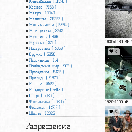
Кинозвезды ( 11570 )
Космос ( 7158 )
Макро ( 10049 )
Машины ( 28253 )
Минимализм ( 5894 )
Мотоциклы ( 2742 )
Мужчины ( 436 )
1920x1080
Музыка ( 931 )
Настроения ( 3059 )
2
Оружие ( 3958 )
Песочница ( 114 )
Подводный мир ( 903 )
Праздники ( 5425 )
Природа ( 71970 )
Разное ( 3537 )
Рендеринг ( 5418 )
Спорт ( 5026 )
Фантастика ( 18205 )
1920x1080
Фильмы ( 14717 )
3
Цветы ( 12925 )
Разрешение