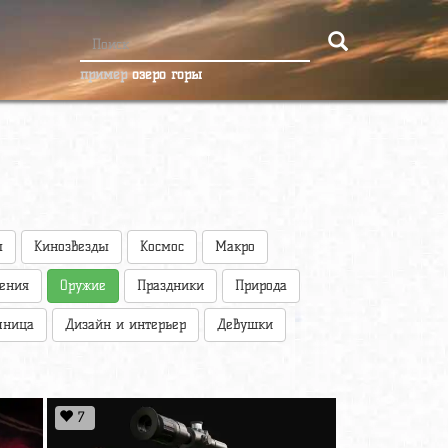
пример
озеро горы
ы
Кинозвезды
Космос
Макро
оения
Оружие
Праздники
Природа
чница
Дизайн и интерьер
Девушки
7