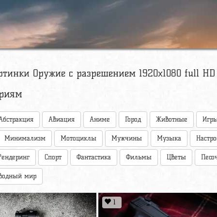
ртинки Оружие с разрешением 1920х1080 full HD
ориям
Абстракция
Авиация
Аниме
Город
Животные
Игр
Минимализм
Мотоциклы
Мужчины
Музыка
Настр
Рендеринг
Спорт
Фантастика
Фильмы
Цветы
Песо
водный мир
1