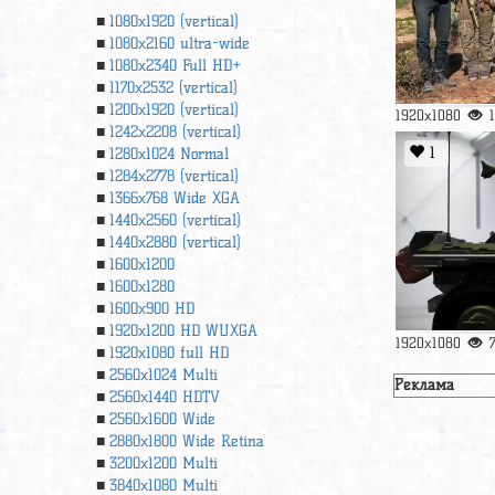
1080x1920 (vertical)
1080x2160 ultra-wide
1080x2340 Full HD+
1170x2532 (vertical)
1200x1920 (vertical)
1920x1080
1242x2208 (vertical)
1
1280x1024 Normal
1284x2778 (vertical)
1366х768 Wide XGA
1440x2560 (vertical)
1440x2880 (vertical)
1600x1200
1600x1280
1600x900 HD
1920x1200 HD WUXGA
1920x1080
1920х1080 full HD
2560x1024 Multi
Реклама
2560x1440 HDTV
2560x1600 Wide
2880x1800 Wide Retina
3200x1200 Multi
3840x1080 Multi