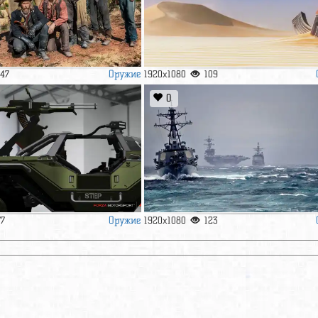
Оружие
147
1920x1080
109
0
Оружие
77
1920x1080
123