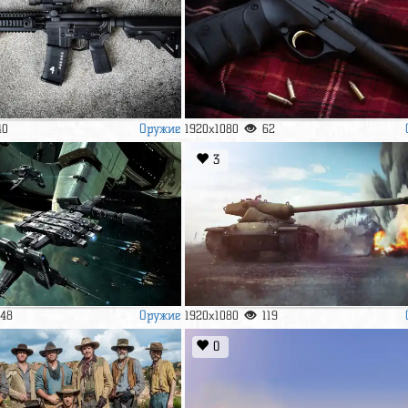
Оружие
40
1920x1080
62
3
Оружие
148
1920x1080
119
0