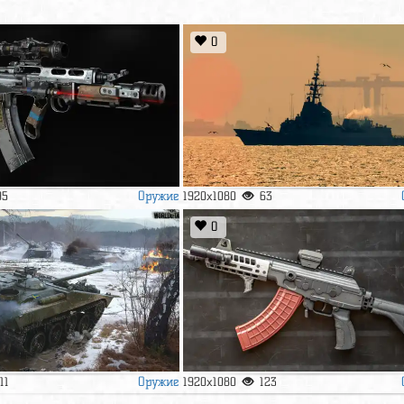
0
Оружие
95
1920x1080
63
0
Оружие
111
1920x1080
123