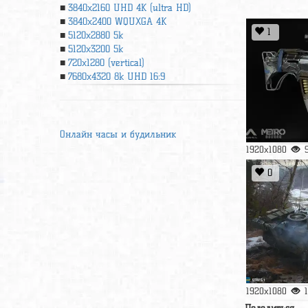
3840x2160 UHD 4К (ultra HD)
3840x2400 WQUXGA 4K
1
5120x2880 5k
5120x3200 5k
720x1280 (vertical)
7680x4320 8k UHD 16:9
Онлайн часы и будильник
1920x1080
0
1920x1080