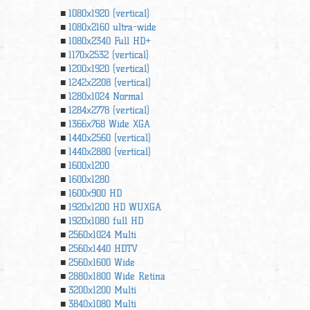
1080x1920 (vertical)
1080x2160 ultra-wide
1080x2340 Full HD+
1170x2532 (vertical)
1200x1920 (vertical)
1242x2208 (vertical)
1280x1024 Normal
1284x2778 (vertical)
1366х768 Wide XGA
1440x2560 (vertical)
1440x2880 (vertical)
1600x1200
1600x1280
1600x900 HD
1920x1200 HD WUXGA
1920х1080 full HD
2560x1024 Multi
2560x1440 HDTV
2560x1600 Wide
2880x1800 Wide Retina
3200x1200 Multi
3840x1080 Multi