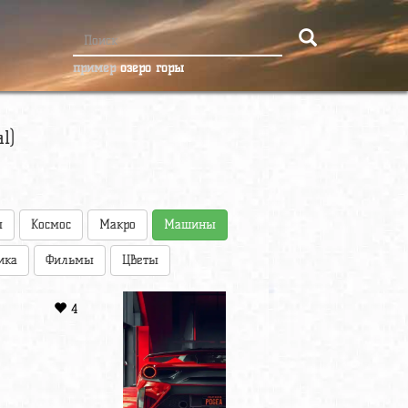
пример
озеро горы
l)
ы
Космос
Макро
Машины
ика
Фильмы
Цветы
4