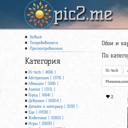
pic2.me
Новый
Обои и ка
Понравившиеся
Просматриваемые
По катег
Категория
Hi-tech
Hi-tech ( 4666 )
Абстракция ( 13731 )
Минимализ
Авиация ( 5085 )
Аниме ( 13151 )
Город ( 16641 )
2
Девушки ( 169114 )
Дизайн и интерьер ( 3293 )
Еда ( 10590 )
Животные ( 32850 )
Игры ( 20839 )