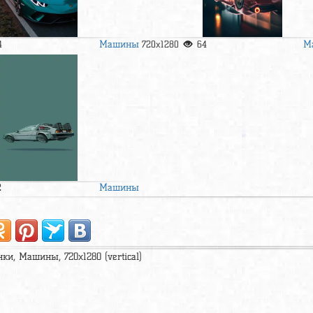
Машины
М
4
720x1280
64
Машины
2
нки, Машины, 720x1280 (vertical)