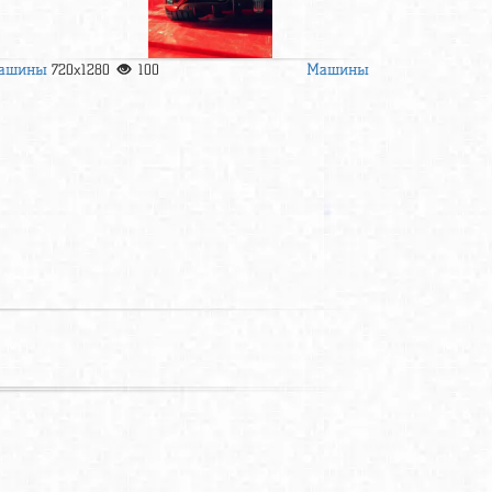
ашины
Машины
720x1280
100