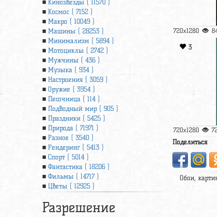
Кинозвезды ( 11570 )
Космос ( 7152 )
Макро ( 10049 )
720x1280
8
Машины ( 28253 )
Минимализм ( 5894 )
3
Мотоциклы ( 2742 )
Мужчины ( 436 )
Музыка ( 934 )
Настроения ( 3059 )
Оружие ( 3954 )
Песочница ( 114 )
Подводный мир ( 905 )
Праздники ( 5425 )
Природа ( 71971 )
720x1280
7
Разное ( 3540 )
Поделиться
Рендеринг ( 5413 )
Спорт ( 5014 )
Фантастика ( 18206 )
Фильмы ( 14717 )
Обои, карти
Цветы ( 12925 )
Разрешение