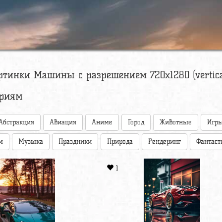
ртинки Машины с разрешением 720x1280 (vertica
ориям
Абстракция
Авиация
Аниме
Город
Животные
Игр
м
Музыка
Праздники
Природа
Рендеринг
Фантаст
1