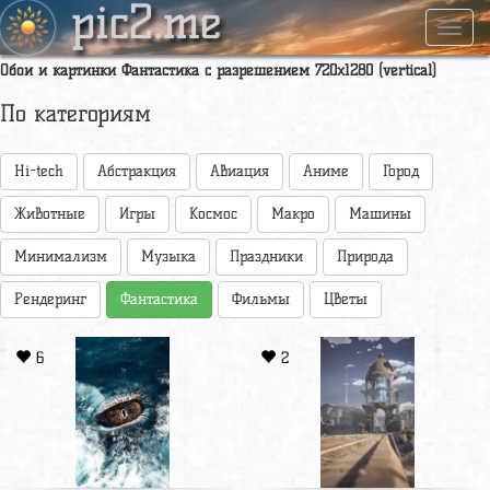
pic2.me
Навиг
Обои и картинки Фантастика с разрешением 720x1280 (vertical)
По категориям
Hi-tech
Абстракция
Авиация
Аниме
Город
Животные
Игры
Космос
Макро
Машины
Минимализм
Музыка
Праздники
Природа
Рендеринг
Фантастика
Фильмы
Цветы
6
2