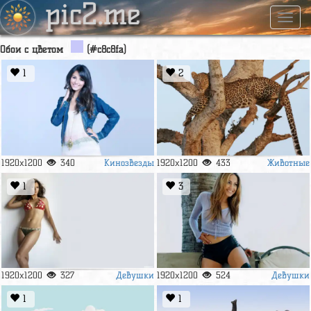
pic2.me
Навиг
Обои с цветом
(#c8c8fa)
1
2
Кинозвезды
Животные
1920x1200
340
1920x1200
433
1
3
Девушки
Девушки
1920x1200
327
1920x1200
524
1
1