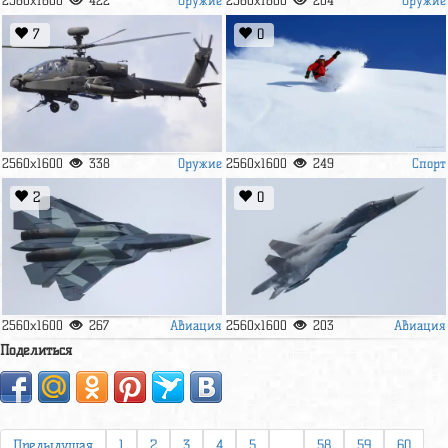
2560x1600
422
2560x1600
204
7
0
Оружие
Спорт
2560x1600
338
2560x1600
249
2
0
Авиация
Авиация
2560x1600
267
2560x1600
203
Поделиться
Предыдущая
1
2
3
4
5
...
58
59
60