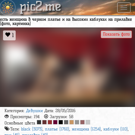
pic2.me
Навиг
есть женщина в черном платье и на высоких каблуках на прилавке
(фото, картинка)
Показать фото
1
Категория:
Девушки
Дата: 28/05/2016
Просмотры:
194
Загрузки:
58
Основные цвета
Теги:
black (3073)
,
платье (1760)
,
женщина (1254)
,
каблуки (110)
,