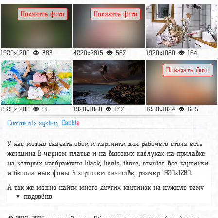
Показать фото
Показать фото
1920x1200
383
4220x2815
567
1920x1080
164
Показать фото
1920x1200
91
1920x1080
137
1280x1024
685
Comments system
Cackl
e
У нас можно скачать обои и картинки для рабочего стола есть
женщина в черном платье и на высоких каблуках на прилавке
на которых изображены black, heels, there, counter. Все картинки
и бесплатные фоны в хорошем качестве, размер 1920x1280.
А так же можно найти много других картинок на нужную тему
▼ подробно
раздел
обои Девушки
, на сайте pic2.me представлено очень
большое количество красивых широкоформатных картинок, фото
и обоев хорошего hd качества бесплатно и на телефон.