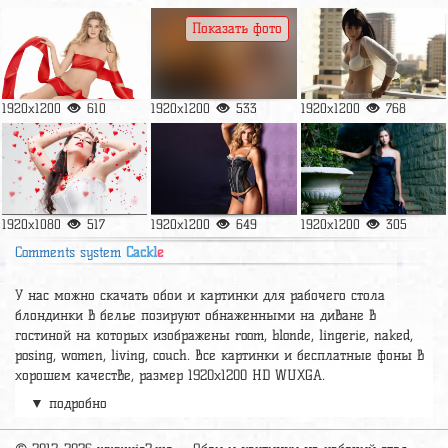
Показать фото
1920x1200
610
1920x1200
533
1920x1200
768
1920x1080
517
1920x1200
649
1920x1200
305
Comments system
Cackl
e
У нас можно скачать обои и картинки для рабочего стола
блондинки в белье позируют обнаженными на диване в
гостиной на которых изображены room, blonde, lingerie, naked,
posing, women, living, couch. Все картинки и бесплатные фоны в
хорошем качестве, размер 1920x1200 HD WUXGA.
▼ подробно
Релевантные картинки и подборки
Ashley Lauren ???? Levi
Marie
,