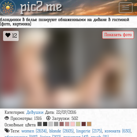
pic2.me
Навиг
блондинки в белье позируют обнаженными на диване в гостиной
(фото, картинка)
Показать фото
12
Категория:
Девушки
Дата: 22/07/2016
Просмотры:
1316
Загрузки:
502
Основные цвета
Теги:
women (2634)
,
blonde (2605)
,
lingerie (2175)
,
комната (630)
,