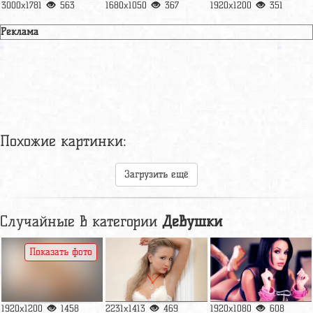
3000x1781
563
1680x1050
367
1920x1200
351
Реклама
Похожие картинки:
Загрузить ещё
Случайные в категории
Девушки
Показать фото
1920x1200
1458
2231x1413
469
1920x1080
608