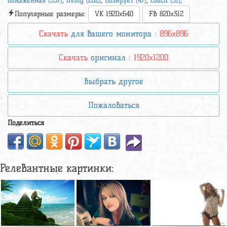
обнаженная (597)
,
living (202)
,
позирует (47)
,
couch (31)
,
Популярные размеры:
VK 1920x640
FB 820x312
Скачать
для вашего монитора :
896x896
Скачать
оригинал :
1920x1200
Выбрать другое
Пожаловаться
Поделиться
Релевантные картинки: