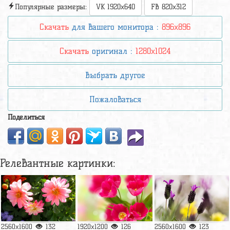
Популярные размеры:
VK 1920x640
FB 820x312
Скачать
для вашего монитора :
896x896
Скачать
оригинал :
1280x1024
Выбрать другое
Пожаловаться
Поделиться
Релевантные картинки:
2560x1600
132
1920x1200
126
2560x1600
123