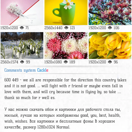
1920x1200
71
2560x1440
121
1920x1200
106
2560x1574
99
1920x1080
189
1920x1200
96
Comments system
Cackl
e
600 449 - we all are responsible for the direction this country takes
and it is not good. ... will fight with r friend or maybe even fall in
love with them, and will cry because time is flying by. so take ....
thank so much for r well es.
У нас можно скачать обои и картинки для рабочего стола ты,
милый, лучше на которых изображены good, you, best, health,
wish, wishes. Все картинки и бесплатные фоны в хорошем
качестве, размер 1280x1024 Normal.