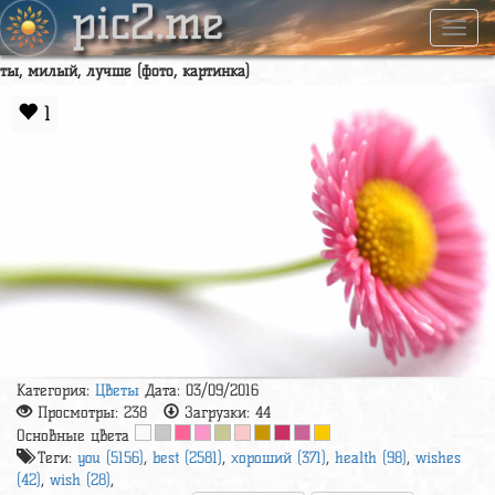
pic2.me
Навиг
ты, милый, лучше (фото, картинка)
1
Категория:
Цветы
Дата: 03/09/2016
Просмотры:
238
Загрузки:
44
Основные цвета
Теги:
you (5156)
,
best (2581)
,
хороший (371)
,
health (98)
,
wishes
(42)
,
wish (28)
,