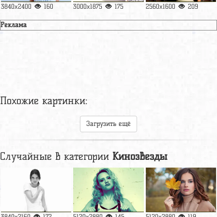
3840x2400
160
3000x1875
175
2560x1600
209
Реклама
Похожие картинки:
Загрузить ещё
Случайные в категории
Кинозвезды
3840x2160
172
5120x2880
145
5120x2880
119