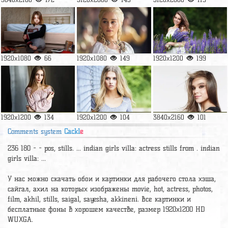
1920x1080
66
1920x1080
149
1920x1200
199
1920x1200
134
1920x1200
104
3840x2160
101
Comments system
Cackl
e
236 180 - - pos, stills. ... indian girls villa: actress stills from . indian
girls villa: ...
У нас можно скачать обои и картинки для рабочего стола хэша,
сайгал, ахил на которых изображены movie, hot, actress, photos,
film, akhil, stills, saigal, sayesha, akkineni. Все картинки и
бесплатные фоны в хорошем качестве, размер 1920x1200 HD
WUXGA.