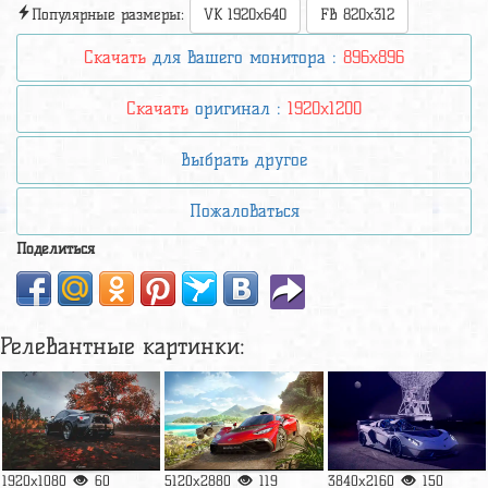
Популярные размеры:
VK 1920x640
FB 820x312
Скачать
для вашего монитора :
896x896
Скачать
оригинал :
1920x1200
Выбрать другое
Пожаловаться
Поделиться
Релевантные картинки:
1920x1080
60
5120x2880
119
3840x2160
150