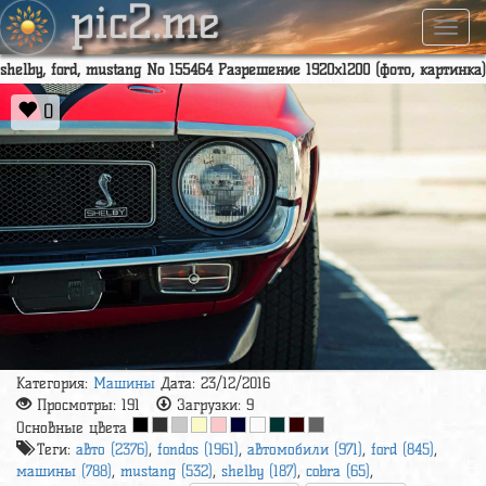
pic2.me
Навиг
shelby, ford, mustang No 155464 Разрешение 1920x1200 (фото, картинка)
0
Категория:
Машины
Дата: 23/12/2016
Просмотры:
191
Загрузки:
9
Основные цвета
Теги:
авто (2376)
,
fondos (1961)
,
автомобили (971)
,
ford (845)
,
машины (788)
,
mustang (532)
,
shelby (187)
,
cobra (65)
,