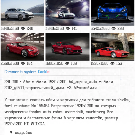
3840x2160
240
3840x2160
145
6542x3680
298
2560x1600
184
1680x1050
109
1920x1280
153
Comments system
Cackl
e
291 200 - Автомобили. 1920x1200. hd,,дорога,,auto,,мобили ...
2012,,gt500,скорость,синий,,,дым. +2. Автомобили.
У нас можно скачать обои и картинки для рабочего стола shelby,
ford, mustang No 155464 Разрешение 1920x1200 на которых
изображены fondos, auto, cobra, avtomobili, machinery. Все
картинки и бесплатные фоны в хорошем качестве, размер
1920x1200 HD WUXGA.
▼ подробно
Релевантные картинки и подборки
thomas shelby wallpaper
,