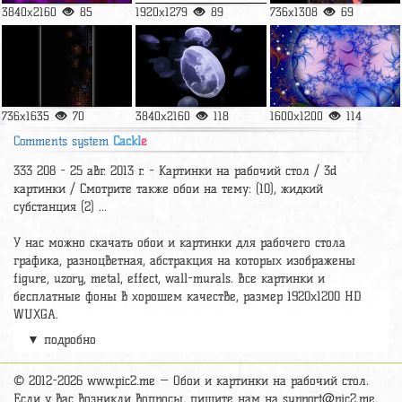
3840x2160
85
1920x1279
89
736x1308
69
736x1635
70
3840x2160
118
1600x1200
114
Comments system
Cackl
e
333 208 - 25 авг. 2013 г. - Картинки на рабочий стол / 3d
картинки / Смотрите также обои на тему: (10), жидкий
субстанция (2) ...
У нас можно скачать обои и картинки для рабочего стола
графика, разноцветная, абстракция на которых изображены
figure, uzory, metal, effect, wall-murals. Все картинки и
бесплатные фоны в хорошем качестве, размер 1920x1200 HD
WUXGA.
▼ подробно
Релевантные картинки и подборки
красивые и яркие фотообои
,
классные фоны
,
яркие картинки на телефон андроид
,
фон
рабочего стола 5к
,
duvar kağıdı bilgisayar için
,
Субстанція
,
крутая
© 2012-2026 www.pic2.me — Обои и картинки на рабочий стол.
заставка на рабочий стол в высоком качестве
,
bilgisayar duvar
Если у вас возникли вопросы, пишите нам на
support@pic2.me
.