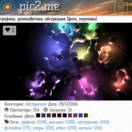
pic2.me
Навиг
графика, разноцветная, абстракция (фото, картинка)
2
Категория:
Абстракция
Дата: 29/12/2016
Просмотры:
254
Загрузки:
10
Основные цвета
Теги:
графика (1138)
,
рисунок (1092)
,
абстракция (1019)
,
фотообои (771)
,
узоры (233)
,
effect (233)
,
металл (216)
,