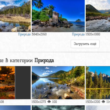
Природа
Природа
3840x2160
1920x1080
Загрузить ещё
е в категории
Природа
408
1920x1273
100
1920x1200
11