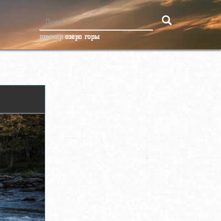
пример
озеро горы