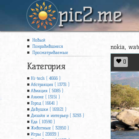
pic2.me
Новый
nokia, wat
Понравившиеся
Просматриваемые
0
Категория
Hi-tech ( 4666 )
Абстракция ( 13731 )
Авиация ( 5085 )
Аниме ( 13151 )
Город ( 16641 )
Девушки ( 169121 )
Дизайн и интерьер ( 3293 )
Еда ( 10590 )
Животные ( 32850 )
Игры ( 20839 )