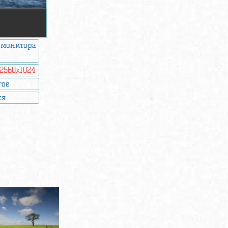
 монитора
2560x1024
гое
ся