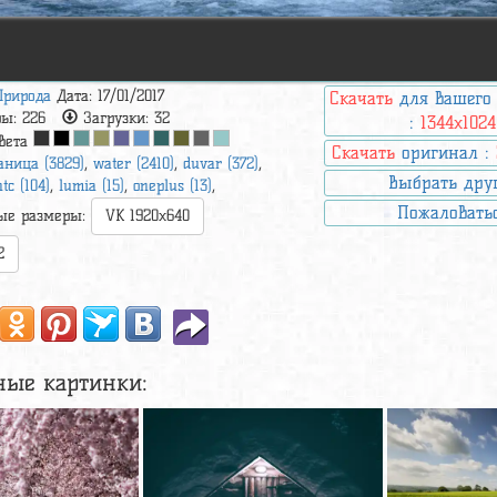
Природа
Дата: 17/01/2017
Скачать
для вашего
ры:
226
Загрузки:
32
:
1344x1024
вета
Скачать
оригинал :
аница (3829)
,
water (2410)
,
duvar (372)
,
Выбрать дру
htc (104)
,
lumia (15)
,
oneplus (13)
,
Пожаловать
ые размеры:
VK 1920x640
2
ные картинки: