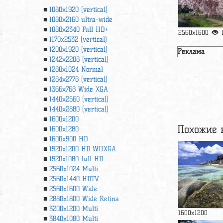
1080x1920 (vertical)
1080x2160 ultra-wide
1080x2340 Full HD+
2560x1600
1170x2532 (vertical)
1200x1920 (vertical)
Реклама
1242x2208 (vertical)
1280x1024 Normal
1284x2778 (vertical)
1366х768 Wide XGA
1440x2560 (vertical)
1440x2880 (vertical)
1600x1200
Похожие 
1600x1280
1600x900 HD
1920x1200 HD WUXGA
1920х1080 full HD
2560x1024 Multi
2560x1440 HDTV
2560x1600 Wide
2880x1800 Wide Retina
3200x1200 Multi
1600x1200
3840x1080 Multi