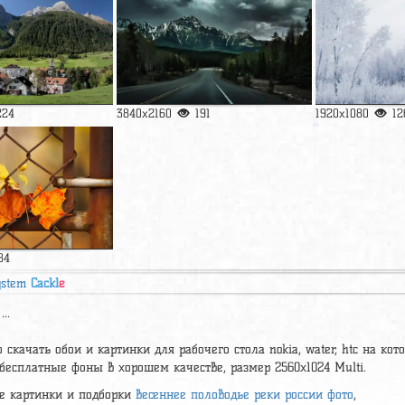
224
3840x2160
191
1920x1080
12
84
ystem
Cackl
e
...
 скачать обои и картинки для рабочего стола nokia, water, htc на кото
бесплатные фоны в хорошем качестве, размер 2560x1024 Multi.
е картинки и подборки
весеннее половодье реки россии фото
,