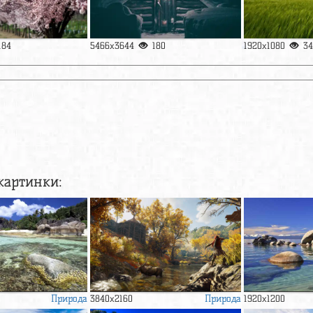
184
5466x3644
180
1920x1080
34
картинки:
Природа
Природа
3840x2160
1920x1200