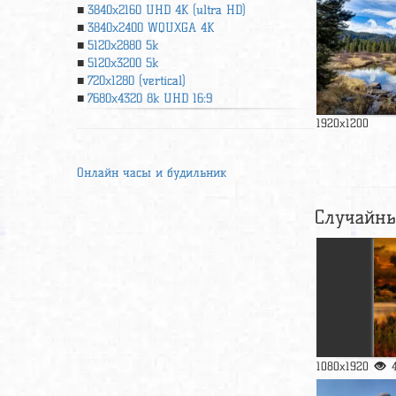
3840x2160 UHD 4К (ultra HD)
3840x2400 WQUXGA 4K
5120x2880 5k
5120x3200 5k
720x1280 (vertical)
7680x4320 8k UHD 16:9
1920x1200
Онлайн часы и будильник
Случайны
1080x1920