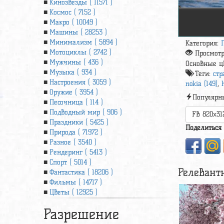
Кинозвезды ( 11571 )
Космос ( 7152 )
Макро ( 10049 )
Машины ( 28253 )
Минимализм ( 5894 )
Категория:
Мотоциклы ( 2742 )
Просмот
Мужчины ( 436 )
Основные ц
Музыка ( 934 )
Теги:
стр
Настроения ( 3059 )
nokia (149)
,
Оружие ( 3954 )
Популярн
Песочница ( 114 )
Подводный мир ( 906 )
FB 820x31
Праздники ( 5425 )
Поделиться
Природа ( 71972 )
Разное ( 3540 )
Рендеринг ( 5413 )
Спорт ( 5014 )
Релевант
Фантастика ( 18206 )
Фильмы ( 14717 )
Цветы ( 12925 )
Разрешение