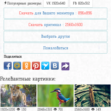
Популярные размеры:
VK 1920x640
FB 820x312
Скачать
для вашего монитора :
896x896
Скачать
оригинал :
2560x1600
Выбрать другое
Пожаловаться
Поделиться
Релевантные картинки:
1920x1200
130
2048x1310
701
2560x1600
149