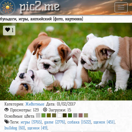
pic2.me
Навиг
бульдоги, игры, английский (фото, картинка)
1
Категория:
Животные
Дата: 01/02/2017
Просмотры:
129
Загрузки:
15
Основные цвета
Теги:
игры (3765)
,
game (2776)
,
собака (1522)
,
щенок (451)
,
bulldog (60)
,
щенки (49)
,