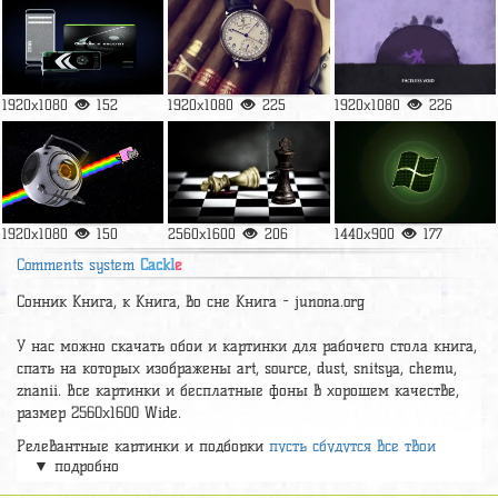
1920x1080
152
1920x1080
225
1920x1080
226
1920x1080
150
2560x1600
206
1440x900
177
Comments system
Cackl
e
Сонник Книга, к Книга, во сне Книга - junona.org
У нас можно скачать обои и картинки для рабочего стола книга,
спать на которых изображены art, source, dust, snitsya, chemu,
znanii. Все картинки и бесплатные фоны в хорошем качестве,
размер 2560x1600 Wide.
Релевантные картинки и подборки
пусть сбудутся все твои
▼ подробно
мечты и желания картинки
,
книга обои
,
Картинки спит над
книгой
,
космос фон
,
луна раскрытая книга стихов со звёздами
,