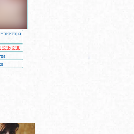
 монитора
:
1920x1200
гое
ся