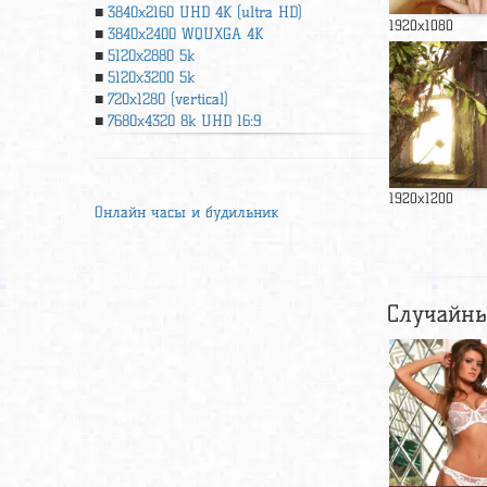
3840x2160 UHD 4К (ultra HD)
1920x1080
3840x2400 WQUXGA 4K
5120x2880 5k
5120x3200 5k
720x1280 (vertical)
7680x4320 8k UHD 16:9
1920x1200
Онлайн часы и будильник
Случайны