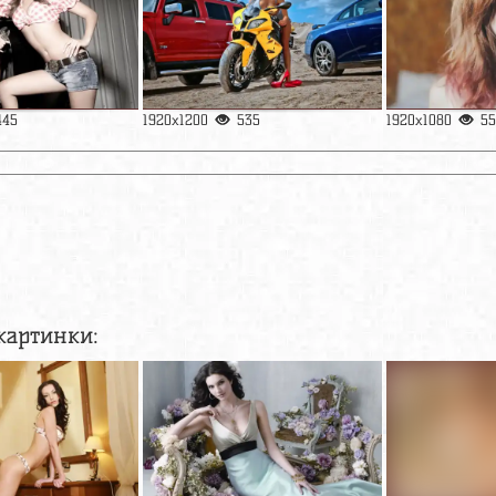
445
1920x1200
535
1920x1080
55
картинки: