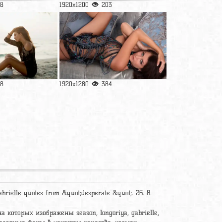
8
1920x1200
203
68
1920x1280
384
 gabrielle quotes from &quot;desperate &quot;. 26. 8.
а которых изображены season, longoriya, gabrielle,