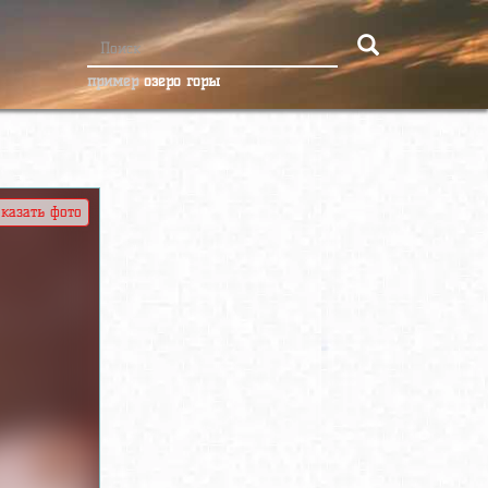
пример
озеро горы
казать фото