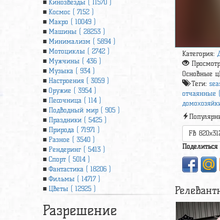
Кинозвезды ( 11570 )
Космос ( 7152 )
Макро ( 10049 )
Машины ( 28253 )
Минимализм ( 5894 )
Мотоциклы ( 2742 )
Категория:
Мужчины ( 436 )
Просмот
Музыка ( 934 )
Основные ц
Настроения ( 3059 )
Теги:
sea
Оружие ( 3954 )
отчаянные (
Песочница ( 114 )
домохозяйки
Подводный мир ( 905 )
Популярн
Праздники ( 5425 )
Природа ( 71971 )
FB 820x31
Разное ( 3540 )
Поделиться
Рендеринг ( 5413 )
Спорт ( 5014 )
Фантастика ( 18206 )
Фильмы ( 14717 )
Релевант
Цветы ( 12925 )
Разрешение