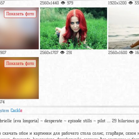
557
2560x1440
979
1920x1200
33
Показать фото
1907
2560x1707
291
2560x1600
1
Показать фото
674
ystem
Cackl
e
rielle (eva longoria) ~ desperate ~ episode stills ~ pilot .... 29 hilarious
 скачать обои и картинки для рабочего стола солис, г.гарвари, сезон н