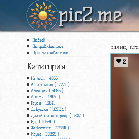
pic2.me
Новый
солис, г.г
Понравившиеся
Просматриваемые
2
Категория
Hi-tech ( 4666 )
Абстракция ( 13731 )
Авиация ( 5085 )
Аниме ( 13151 )
Город ( 16641 )
Девушки ( 169114 )
Дизайн и интерьер ( 3293 )
Еда ( 10590 )
Животные ( 32850 )
Игры ( 20839 )