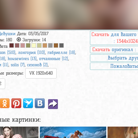
Девушки
Дата: 03/05/2017
Скачать
для вашего
ры:
180
Загрузки:
14
:
1344x1024
вета
Скачать
оригинал 
son (510)
,
лонгория (110)
,
габриелле (18)
,
Выбрать дру
18)
,
housewives (13)
,
отчаянные (12)
,
 (11)
,
solis (7)
,
сезонов (2)
,
Пожаловать
ые размеры:
VK 1920x640
2
ные картинки: