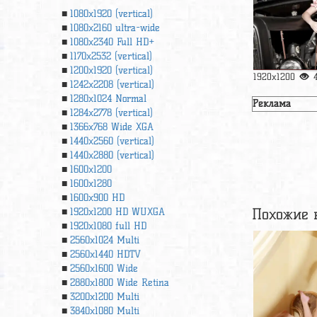
1080x1920 (vertical)
1080x2160 ultra-wide
1080x2340 Full HD+
1170x2532 (vertical)
1200x1920 (vertical)
1920x1200
1242x2208 (vertical)
1280x1024 Normal
Реклама
1284x2778 (vertical)
1366х768 Wide XGA
1440x2560 (vertical)
1440x2880 (vertical)
1600x1200
1600x1280
1600x900 HD
Похожие 
1920x1200 HD WUXGA
1920х1080 full HD
2560x1024 Multi
2560x1440 HDTV
2560x1600 Wide
2880x1800 Wide Retina
3200x1200 Multi
3840x1080 Multi