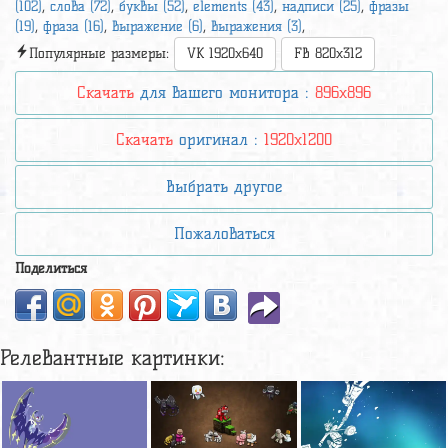
(102)
,
слова (72)
,
буквы (52)
,
elements (43)
,
надписи (25)
,
фразы
(19)
,
фраза (16)
,
выражение (6)
,
выражения (3)
,
Популярные размеры:
VK 1920x640
FB 820x312
Скачать
для вашего монитора :
896x896
Скачать
оригинал :
1920x1200
Выбрать другое
Пожаловаться
Поделиться
Релевантные картинки: