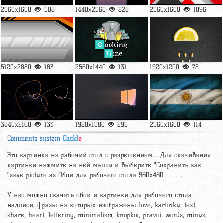
2560x1600
508
1440x2560
228
2560x1600
1096
5120x2880
183
2560x1440
131
1920x1200
78
3840x2160
133
1920x1080
295
2560x1600
114
Comments system
Cackl
e
Это картинка на рабочий стол с разрешением... Для скачивания
картинки нажмите на ней мыши и выберите "Сохранить как.
"save picture as Обои для рабочего стола 960x480. . . . ...
У нас можно скачать обои и картинки для рабочего стола
надписи, фразы на которых изображены love, kartinku, text,
share, heart, lettering, minimalism, knopkoi, pravoi, words, minus,