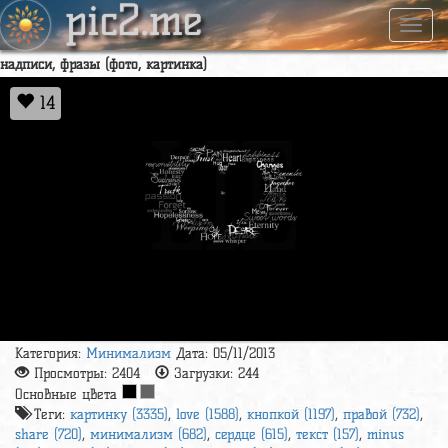
pic2.me
Навиг
надписи, фразы (фото, картинка)
14
Категория:
Минимализм
Дата: 05/11/2013
Просмотры:
2404
Загрузки:
244
Основные цвета
Теги:
картинку (3335)
,
love (1588)
,
кнопкой (1197)
,
правой (732)
,
share (720)
,
минимализм (682)
,
сердце (615)
,
текст (157)
,
minus