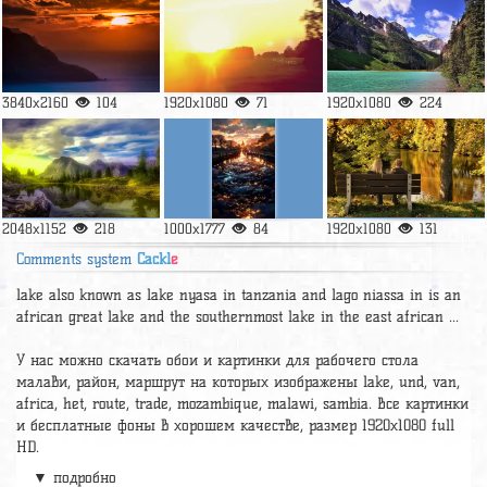
3840x2160
104
1920x1080
71
1920x1080
224
2048x1152
218
1000x1777
84
1920x1080
131
Comments system
Cackl
e
lake also known as lake nyasa in tanzania and lago niassa in is an
african great lake and the southernmost lake in the east african ...
У нас можно скачать обои и картинки для рабочего стола
малави, район, маршрут на которых изображены lake, und, van,
africa, het, route, trade, mozambique, malawi, sambia. Все картинки
и бесплатные фоны в хорошем качестве, размер 1920х1080 full
HD.
▼ подробно
А так же можно найти много других картинок на нужную тему