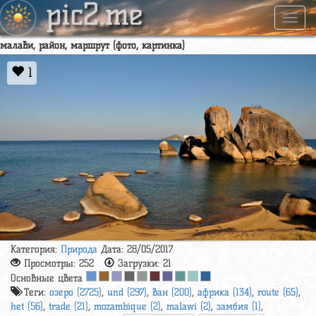
pic2.me
Навиг
малави, район, маршрут (фото, картинка)
1
Категория:
Природа
Дата: 28/05/2017
Просмотры:
252
Загрузки:
21
Основные цвета
Теги:
озеро (2725)
,
und (297)
,
ван (200)
,
африка (134)
,
route (65)
,
het (56)
,
trade (21)
,
mozambique (2)
,
malawi (2)
,
замбия (1)
,