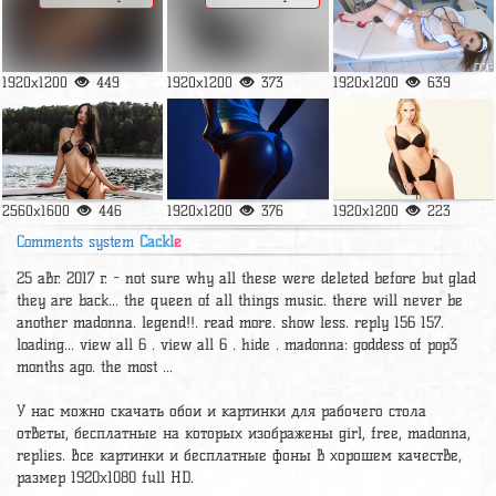
1920x1200
449
1920x1200
373
1920x1200
639
2560x1600
446
1920x1200
376
1920x1200
223
Comments system
Cackl
e
25 авг. 2017 г. - not sure why all these were deleted before but glad
they are back... the queen of all things music. there will never be
another madonna. legend!!. read more. show less. reply 156 157.
loading... view all 6 . view all 6 . hide . madonna: goddess of pop3
months ago. the most ...
У нас можно скачать обои и картинки для рабочего стола
ответы, бесплатные на которых изображены girl, free, madonna,
replies. Все картинки и бесплатные фоны в хорошем качестве,
размер 1920х1080 full HD.