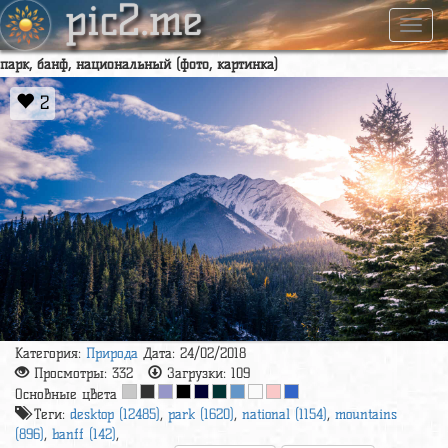
pic2.me
Навиг
парк, банф, национальный (фото, картинка)
2
Категория:
Природа
Дата: 24/02/2018
Просмотры:
332
Загрузки:
109
Основные цвета
Теги:
desktop (12485)
,
park (1620)
,
national (1154)
,
mountains
(896)
,
banff (142)
,