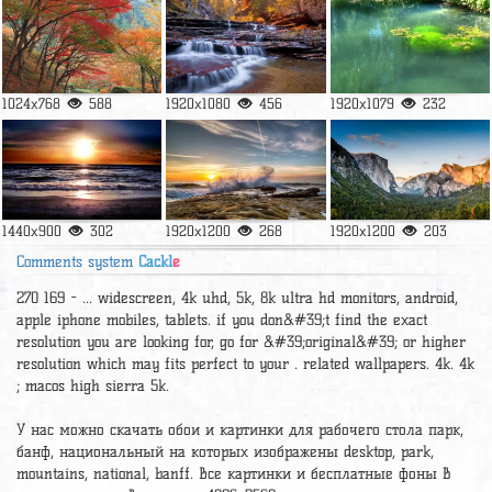
1024x768
588
1920x1080
456
1920x1079
232
1440x900
302
1920x1200
268
1920x1200
203
Comments system
Cackl
e
270 169 - ... widescreen, 4k uhd, 5k, 8k ultra hd monitors, android,
apple iphone mobiles, tablets. if you don&#39;t find the exact
resolution you are looking for, go for &#39;original&#39; or higher
resolution which may fits perfect to your . related wallpapers. 4k. 4k
; macos high sierra 5k.
У нас можно скачать обои и картинки для рабочего стола парк,
банф, национальный на которых изображены desktop, park,
mountains, national, banff. Все картинки и бесплатные фоны в