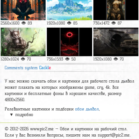
2560x1600
89
1920x1080
85
736x1472
87
1280x1024
70
736x1593
50
1920x1080
70
Comments system
Cackl
e
У нас можно скачать обои и картинки для рабочего стола дьявол
может плакать на которых изображены game, cry, 4k. Все
картинки и бесплатные фоны в хорошем качестве, размер
4800x2560.
Релевантные картинки и подборки
обои дьявол
,
▼ подробно
А так же можно найти много других картинок на нужную тему
раздел
обои Фантастика
, на сайте pic2.me представлено очень
© 2012-2026 www.pic2.me — Обои и картинки на рабочий стол.
большое количество красивых широкоформатных картинок, фото
Если у вас возникли вопросы, пишите нам на
support@pic2.me
.
и обоев хорошего hd качества бесплатно и на телефон.