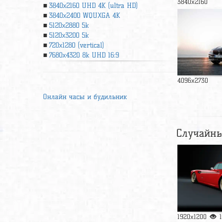
3840x2160
3840x2160 UHD 4К (ultra HD)
3840x2400 WQUXGA 4K
5120x2880 5k
5120x3200 5k
720x1280 (vertical)
7680x4320 8k UHD 16:9
4096x2730
Онлайн часы и будильник
Случайны
1920x1200