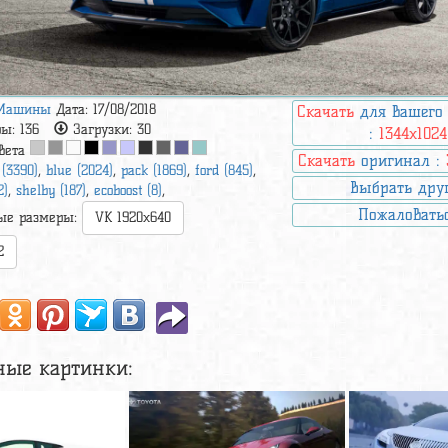
Машины
Дата: 17/08/2018
Скачать
для вашего
ры:
136
Загрузки:
30
:
1344x1024
вета
Скачать
оригинал :
 (3390)
,
blue (2024)
,
pack (1869)
,
ford (845)
,
Выбрать дру
2)
,
shelby (187)
,
ecoboost (8)
,
Пожаловать
ые размеры:
VK 1920x640
2
ные картинки: