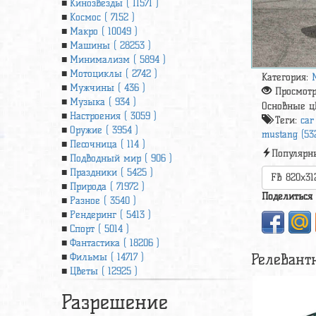
Кинозвезды ( 11571 )
Космос ( 7152 )
Макро ( 10049 )
Машины ( 28253 )
Минимализм ( 5894 )
Мотоциклы ( 2742 )
Категория:
Мужчины ( 436 )
Просмот
Музыка ( 934 )
Основные ц
Настроения ( 3059 )
Теги:
car
Оружие ( 3954 )
mustang (53
Песочница ( 114 )
Популярн
Подводный мир ( 906 )
Праздники ( 5425 )
FB 820x31
Природа ( 71972 )
Поделиться
Разное ( 3540 )
Рендеринг ( 5413 )
Спорт ( 5014 )
Фантастика ( 18206 )
Релевант
Фильмы ( 14717 )
Цветы ( 12925 )
Разрешение