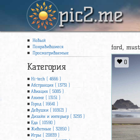
pic2.me
Новый
ford, must
Понравившиеся
Просматриваемые
0
Категория
Hi-tech ( 4666 )
Абстракция ( 13731 )
Авиация ( 5085 )
Аниме ( 13151 )
Город ( 16641 )
Девушки ( 169121 )
Дизайн и интерьер ( 3293 )
Еда ( 10590 )
Животные ( 32850 )
Игры ( 20839 )