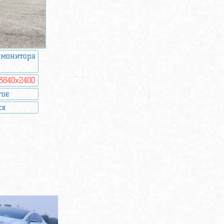
 монитора
3840x2400
гое
ся