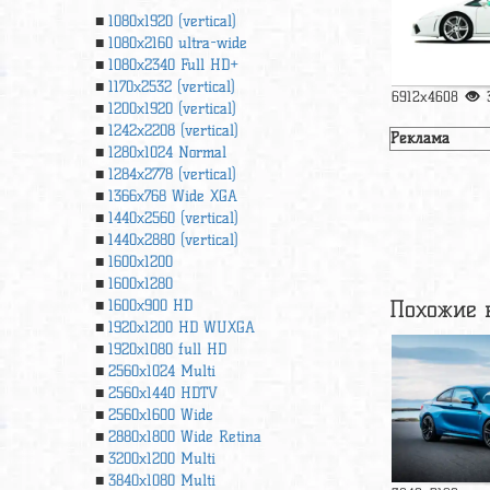
1080x1920 (vertical)
1080x2160 ultra-wide
1080x2340 Full HD+
1170x2532 (vertical)
6912x4608
1200x1920 (vertical)
1242x2208 (vertical)
Реклама
1280x1024 Normal
1284x2778 (vertical)
1366х768 Wide XGA
1440x2560 (vertical)
1440x2880 (vertical)
1600x1200
1600x1280
Похожие 
1600x900 HD
1920x1200 HD WUXGA
1920х1080 full HD
2560x1024 Multi
2560x1440 HDTV
2560x1600 Wide
2880x1800 Wide Retina
3200x1200 Multi
3840x1080 Multi