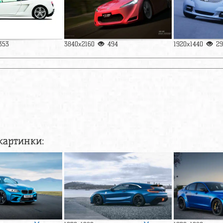
353
3840x2160
494
1920x1440
29
картинки: