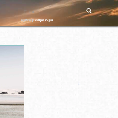
пример
озеро горы