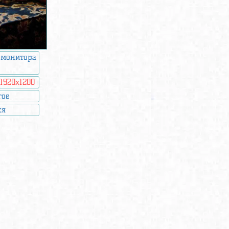
 монитора
:
1920x1200
гое
ся