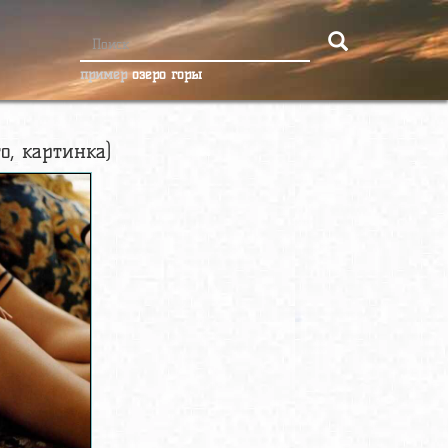
пример
озеро горы
о, картинка)