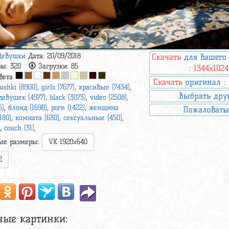
Девушки
Дата: 20/09/2018
Скачать
для вашего
ры:
320
Загрузки:
85
:
1344x1024
вета
Скачать
оригинал 
ushki (8900)
,
girls (7677)
,
красивые (7434)
,
Выбрать дру
девушек (4977)
,
black (3073)
,
video (2508)
,
5)
,
блонд (1698)
,
porn (1422)
,
женщина
Пожаловать
180)
,
комната (630)
,
сексуальные (450)
,
)
,
couch (31)
,
ые размеры:
VK 1920x640
2
ные картинки: