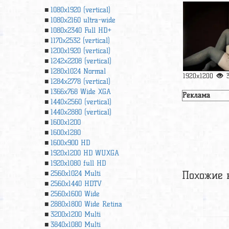
1080x1920 (vertical)
1080x2160 ultra-wide
1080x2340 Full HD+
1170x2532 (vertical)
1200x1920 (vertical)
1242x2208 (vertical)
1280x1024 Normal
1920x1200
1284x2778 (vertical)
1366х768 Wide XGA
Реклама
1440x2560 (vertical)
1440x2880 (vertical)
1600x1200
1600x1280
1600x900 HD
1920x1200 HD WUXGA
1920х1080 full HD
Похожие 
2560x1024 Multi
2560x1440 HDTV
2560x1600 Wide
2880x1800 Wide Retina
3200x1200 Multi
3840x1080 Multi