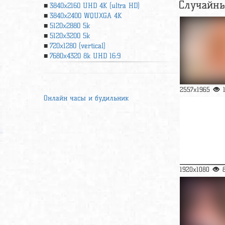
Случайны
3840x2160 UHD 4К (ultra HD)
3840x2400 WQUXGA 4K
5120x2880 5k
5120x3200 5k
720x1280 (vertical)
7680x4320 8k UHD 16:9
2557x1965
Онлайн часы и будильник
1920x1080