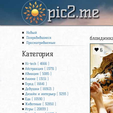
pic2.me
Новый
блондинка
Понравившиеся
Просматриваемые
6
Категория
Hi-tech ( 4666 )
Абстракция ( 13731 )
Авиация ( 5085 )
Аниме ( 13151 )
Город ( 16641 )
Девушки ( 169121 )
Дизайн и интерьер ( 3293 )
Еда ( 10590 )
Животные ( 32850 )
Игры ( 20839 )