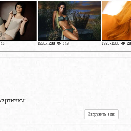
343
1920x1200
349
1920x1200
20
картинки:
Загрузить ещё