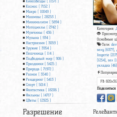
Кинозвезды ( 11571 )
Космос ( 7152 )
Макро ( 10049 )
Машины ( 28253 )
Минимализм ( 5894 )
Мотоциклы ( 2742 )
Категория:
Мужчины ( 436 )
Просмот
Музыка ( 934 )
Основные ц
Настроения ( 3059 )
Теги:
dev
Оружие ( 3954 )
sexy (6377)
,
Песочница ( 114 )
lingerie (217
Подводный мир ( 906 )
(1254)
,
sex (1
Праздники ( 5425 )
укладка (46
Природа ( 71972 )
Популярн
Разное ( 3540 )
Рендеринг ( 5413 )
FB 820x31
Спорт ( 5014 )
Поделиться
Фантастика ( 18206 )
Фильмы ( 14717 )
Цветы ( 12925 )
Разрешение
Релевант