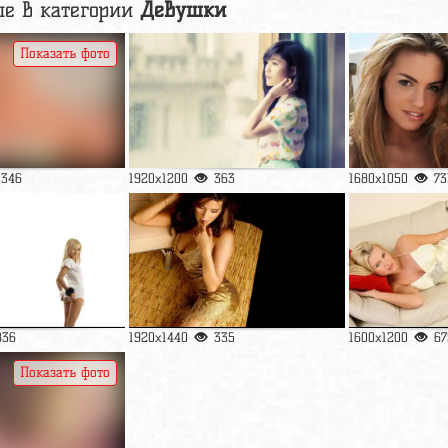
е в категории
Девушки
Показать фото
1346
1920x1200
363
1680x1050
73
836
1920x1440
335
1600x1200
67
Показать фото