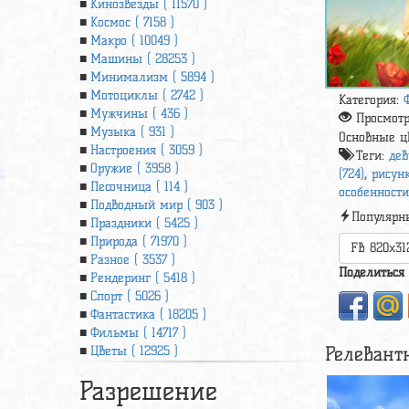
Кинозвезды ( 11570 )
Космос ( 7158 )
Макро ( 10049 )
Машины ( 28253 )
Минимализм ( 5894 )
Мотоциклы ( 2742 )
Категория:
Мужчины ( 436 )
Просмот
Музыка ( 931 )
Основные ц
Настроения ( 3059 )
Теги:
дев
Оружие ( 3958 )
(724)
,
рисунк
Песочница ( 114 )
особенности 
Подводный мир ( 903 )
Популярн
Праздники ( 5425 )
Природа ( 71970 )
FB 820x31
Разное ( 3537 )
Поделиться
Рендеринг ( 5418 )
Спорт ( 5026 )
Фантастика ( 18205 )
Фильмы ( 14717 )
Релевант
Цветы ( 12925 )
Разрешение