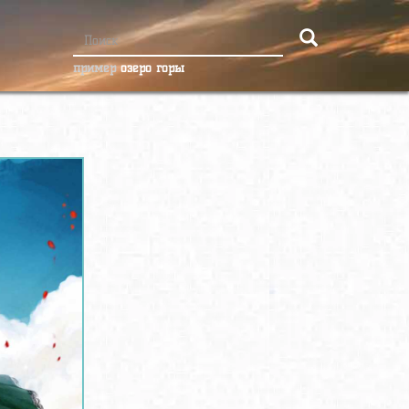
пример
озеро горы