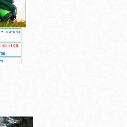
 монитора
:
1920x1200
гое
ся