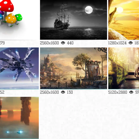
279
2560x1600
440
1280x1024
18
152
2560x1600
130
5120x2880
9