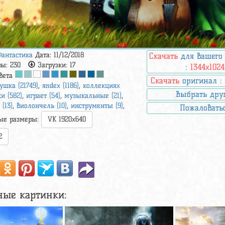
Фантастика
Дата: 11/12/2018
Скачать
для вашего
ры:
230
Загрузки:
17
:
1344x1024
вета
Скачать
оригинал 
ушка (21749)
,
яndex (1186)
,
коллекциях
Выбрать дру
и (582)
,
играет (54)
,
музыкальные (21)
,
(13)
,
виолончель (10)
,
инструменты (9)
,
Пожаловать
ые размеры:
VK 1920x640
2
ные картинки: