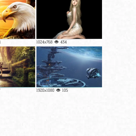
1
1024x768
434
7
1920x1080
105