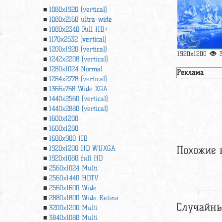
1080x1920 (vertical)
1080x2160 ultra-wide
1080x2340 Full HD+
1170x2532 (vertical)
1200x1920 (vertical)
1920x1200
1242x2208 (vertical)
1280x1024 Normal
Реклама
1284x2778 (vertical)
1366х768 Wide XGA
1440x2560 (vertical)
1440x2880 (vertical)
1600x1200
1600x1280
1600x900 HD
Похожие 
1920x1200 HD WUXGA
1920х1080 full HD
2560x1024 Multi
2560x1440 HDTV
2560x1600 Wide
2880x1800 Wide Retina
Случайны
3200x1200 Multi
3840x1080 Multi