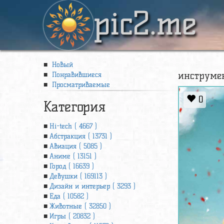
pic2.me
Новый
инструмен
Понравившиеся
Просматриваемые
0
Категория
Hi-tech ( 4667 )
Абстракция ( 13731 )
Авиация ( 5085 )
Аниме ( 13151 )
Город ( 16639 )
Девушки ( 169113 )
Дизайн и интерьер ( 3293 )
Еда ( 10582 )
Животные ( 32850 )
Игры ( 20832 )