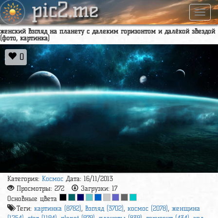
pic2.me
Навиг
женский взгляд на планету с далеким горизонтом и далёкой звездой
(фото, картинка)
0
Категория:
Космос
Дата: 16/11/2013
Просмотры:
272
Загрузки:
17
Основные цвета
Теги:
картинка (8782)
,
взгляд (3702)
,
космос (2078)
,
женщина