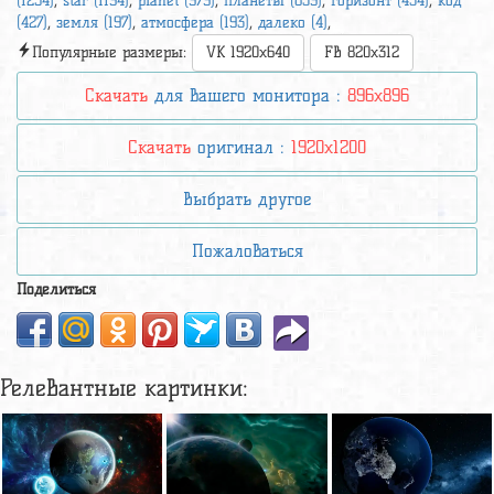
(1254)
,
star (1194)
,
planet (979)
,
планеты (839)
,
горизонт (434)
,
код
(427)
,
земля (197)
,
атмосфера (193)
,
далеко (4)
,
Популярные размеры:
VK 1920x640
FB 820x312
Скачать
для вашего монитора :
896x896
Скачать
оригинал :
1920x1200
Выбрать другое
Пожаловаться
Поделиться
Релевантные картинки: