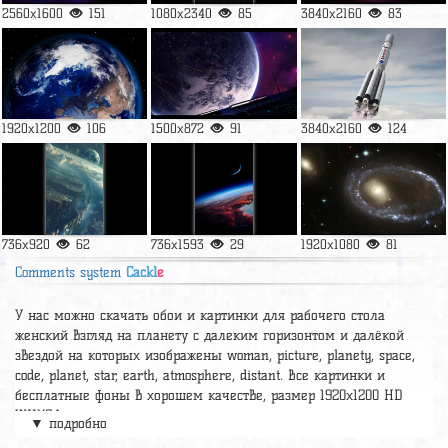
2560x1600
151
1080x2340
85
3840x2160
83
1920x1200
106
1500x872
91
3840x2160
124
736x920
62
736x1593
29
1920x1080
81
Comments system
Cackl
e
У нас можно скачать обои и картинки для рабочего стола
женский взгляд на планету с далеким горизонтом и далёкой
звездой на которых изображены woman, picture, planety, space,
code, planet, star, earth, atmosphere, distant. Все картинки и
бесплатные фоны в хорошем качестве, размер 1920x1200 HD
WUXGA.
▼ подробно
А так же можно найти много других картинок на нужную тему