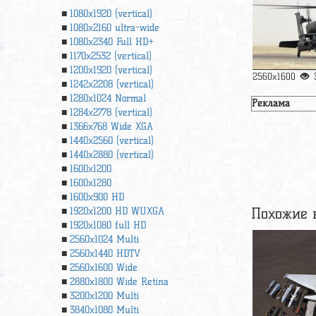
1080x1920 (vertical)
1080x2160 ultra-wide
1080x2340 Full HD+
1170x2532 (vertical)
1200x1920 (vertical)
2560x1600
1242x2208 (vertical)
1280x1024 Normal
Реклама
1284x2778 (vertical)
1366х768 Wide XGA
1440x2560 (vertical)
1440x2880 (vertical)
1600x1200
1600x1280
1600x900 HD
Похожие 
1920x1200 HD WUXGA
1920х1080 full HD
2560x1024 Multi
2560x1440 HDTV
2560x1600 Wide
2880x1800 Wide Retina
3200x1200 Multi
3840x1080 Multi