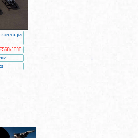
 монитора
2560x1600
гое
ся