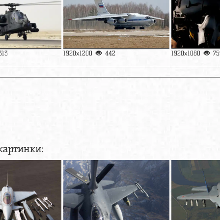
313
1920x1200
442
1920x1080
75
картинки: