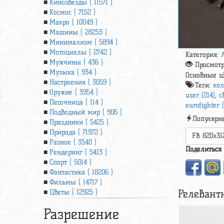
Кинозвезды ( 11571 )
Космос ( 7152 )
Макро ( 10049 )
Машины ( 28253 )
Минимализм ( 5894 )
Мотоциклы ( 2742 )
Категория:
Мужчины ( 436 )
Просмот
Музыка ( 934 )
Основные ц
Настроения ( 3059 )
Теги:
кол
Оружие ( 3954 )
user (214)
,
с
Песочница ( 114 )
eurofighter 
Подводный мир ( 906 )
Популярн
Праздники ( 5425 )
Природа ( 71972 )
FB 820x31
Разное ( 3540 )
Поделиться
Рендеринг ( 5413 )
Спорт ( 5014 )
Фантастика ( 18206 )
Фильмы ( 14717 )
Релевант
Цветы ( 12925 )
Разрешение