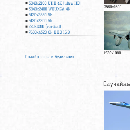
3840x2160 UHD 4К (ultra HD)
2560x1600
3840x2400 WQUXGA 4K
5120x2880 5k
5120x3200 5k
720x1280 (vertical)
7680x4320 8k UHD 16:9
1920x1080
Онлайн часы и будильник
Случайны