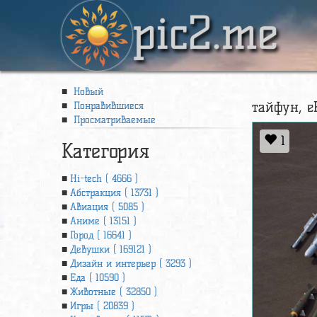
pic2.me
Новый
тайфун, е
Понравившиеся
Просматриваемые
1
Категория
Hi-tech ( 4666 )
Абстракция ( 13731 )
Авиация ( 5085 )
Аниме ( 13151 )
Город ( 16641 )
Девушки ( 169121 )
Дизайн и интерьер ( 3293 )
Еда ( 10590 )
Животные ( 32850 )
Игры ( 20839 )