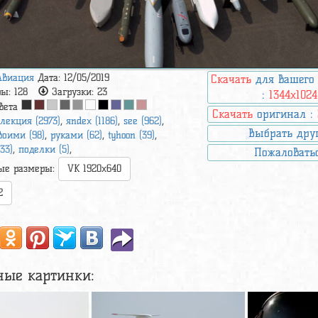
Авиация
Дата: 12/05/2019
Скачать
для вашего
ры:
128
Загрузки:
23
:
1344x1024
вета
Скачать
оригинал :
лекция (2973)
,
яndex (1186)
,
see (962)
,
Выбрать дру
воими (98)
,
руками (62)
,
tyhoon (39)
,
(33)
,
поделки (5)
,
Пожаловать
ые размеры:
VK 1920x640
2
ные картинки: