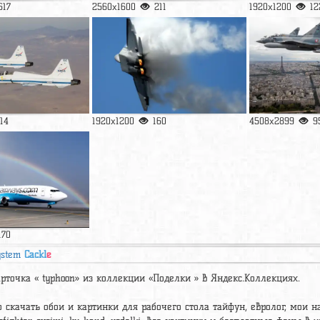
617
2560x1600
211
1920x1200
12
114
1920x1200
160
4508x2899
9
170
ystem
Cackl
e
арточка « typhoon» из коллекции «Поделки » в Яндекс.Коллекциях.
 скачать обои и картинки для рабочего стола тайфун, евролог, мои на 