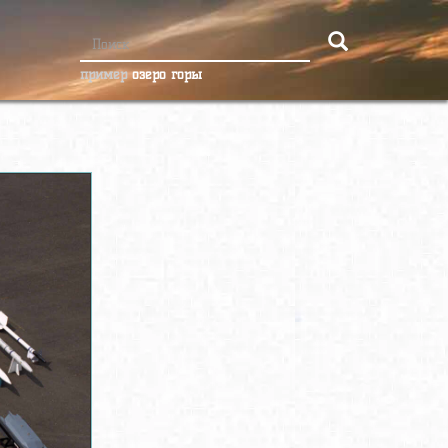
пример
озеро горы