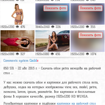
Показать фото
Показать фото
1920x1200
476
3840x2160
226
1920x1200
355
Показать фото
1920x1080
327
1920x1080
436
1920x1200
1074
Comments system
Cackl
e
850 531 - 22 авг. 2013 г. - Скачать обои petra немцова на рабочий
стол ...
У нас можно скачать обои и картинки для рабочего стола яхта,
девушка, лодка на которых изображены view, sea, model, petra,
nemcova, lorem, ipsum, posmotrite. Все картинки и бесплатные
фоны в хорошем качестве, размер 1920x1200 HD WUXGA.
Релевантные картинки и подборки
картинки на рабочий стол