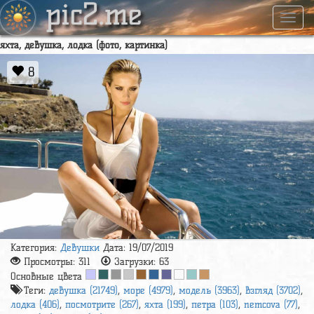
pic2.me
Навиг
яхта, девушка, лодка (фото, картинка)
8
Категория:
Девушки
Дата: 19/07/2019
Просмотры:
311
Загрузки:
63
Основные цвета
Теги:
девушка (21749)
,
море (4979)
,
модель (3963)
,
взгляд (3702)
,
лодка (406)
,
посмотрите (267)
,
яхта (199)
,
петра (103)
,
nemcova (77)
,