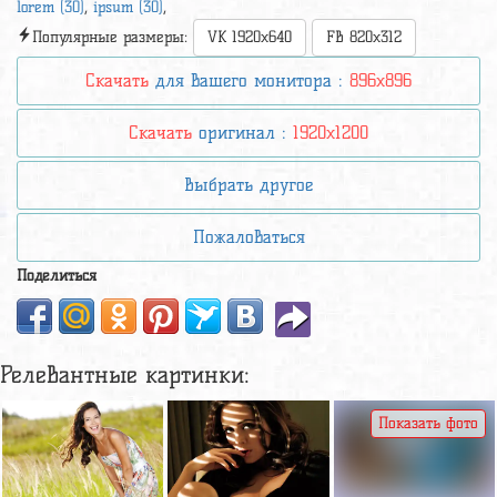
lorem (30)
,
ipsum (30)
,
Популярные размеры:
VK 1920x640
FB 820x312
Скачать
для вашего монитора :
896x896
Скачать
оригинал :
1920x1200
Выбрать другое
Пожаловаться
Поделиться
Релевантные картинки:
Показать фото