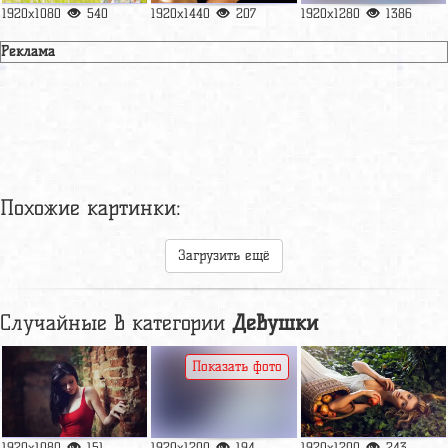
1920x1080
540
1920x1440
207
1920x1280
1386
Реклама
Похожие картинки:
Загрузить ещё
Случайные в категории
Девушки
Показать фото
1920x1080
151
1920x1200
194
1920x1200
243