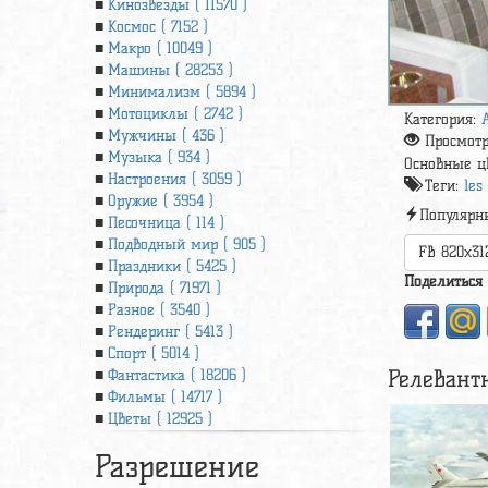
Кинозвезды ( 11570 )
Космос ( 7152 )
Макро ( 10049 )
Машины ( 28253 )
Минимализм ( 5894 )
Мотоциклы ( 2742 )
Категория:
Мужчины ( 436 )
Просмот
Музыка ( 934 )
Основные ц
Настроения ( 3059 )
Теги:
les 
Оружие ( 3954 )
Популярн
Песочница ( 114 )
Подводный мир ( 905 )
FB 820x31
Праздники ( 5425 )
Поделиться
Природа ( 71971 )
Разное ( 3540 )
Рендеринг ( 5413 )
Спорт ( 5014 )
Релевант
Фантастика ( 18206 )
Фильмы ( 14717 )
Цветы ( 12925 )
Разрешение