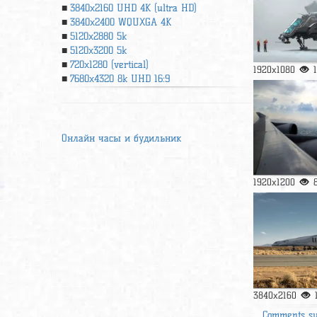
3840x2160 UHD 4К (ultra HD)
3840x2400 WQUXGA 4K
5120x2880 5k
5120x3200 5k
720x1280 (vertical)
1920x1080
7680x4320 8k UHD 16:9
Онлайн часы и будильник
1920x1200
3840x2160
Comments s