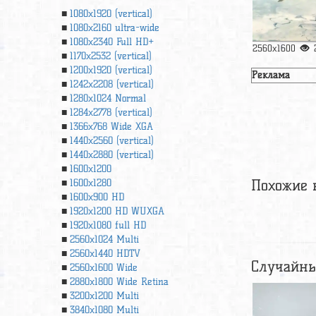
1080x1920 (vertical)
1080x2160 ultra-wide
1080x2340 Full HD+
2560x1600
1170x2532 (vertical)
1200x1920 (vertical)
Реклама
1242x2208 (vertical)
1280x1024 Normal
1284x2778 (vertical)
1366х768 Wide XGA
1440x2560 (vertical)
1440x2880 (vertical)
1600x1200
Похожие 
1600x1280
1600x900 HD
1920x1200 HD WUXGA
1920х1080 full HD
2560x1024 Multi
2560x1440 HDTV
Случайны
2560x1600 Wide
2880x1800 Wide Retina
3200x1200 Multi
3840x1080 Multi