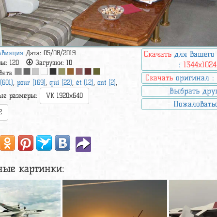
Авиация
Дата: 05/08/2019
Скачать
для вашего
ры:
120
Загрузки:
10
:
1344x1024
вета
Скачать
оригинал 
(601)
,
pour (169)
,
qui (22)
,
ét (12)
,
ont (2)
,
Выбрать дру
ые размеры:
VK 1920x640
Пожаловать
2
ные картинки: