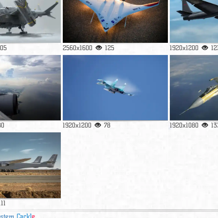
105
2560x1600
125
1920x1200
12
80
1920x1200
78
1920x1080
13
111
ystem
Cackl
e