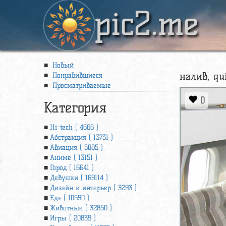
pic2.me
Новый
налив, qui
Понравившиеся
Просматриваемые
0
Категория
Hi-tech ( 4666 )
Абстракция ( 13731 )
Авиация ( 5085 )
Аниме ( 13151 )
Город ( 16641 )
Девушки ( 169114 )
Дизайн и интерьер ( 3293 )
Еда ( 10590 )
Животные ( 32850 )
Игры ( 20839 )