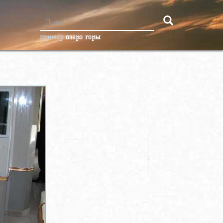
пример
озеро горы