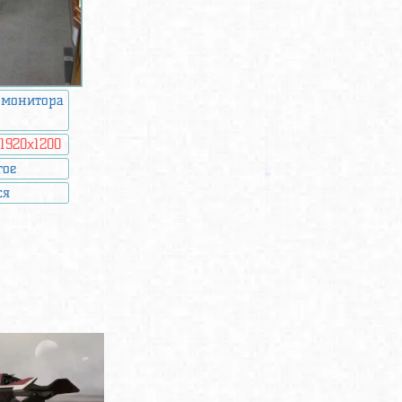
 монитора
:
1920x1200
гое
ся