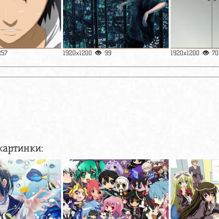
257
1920x1200
99
1920x1200
70
картинки: