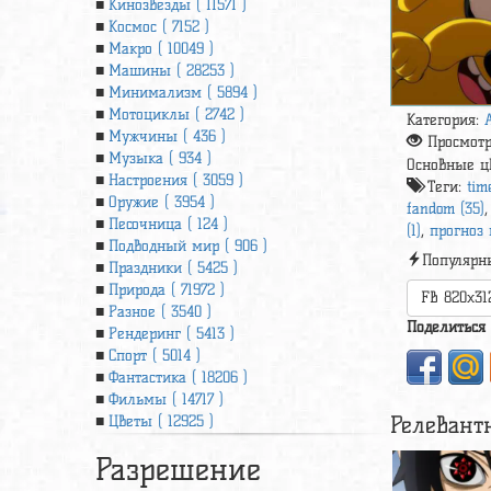
Кинозвезды ( 11571 )
Космос ( 7152 )
Макро ( 10049 )
Машины ( 28253 )
Минимализм ( 5894 )
Мотоциклы ( 2742 )
Категория:
Мужчины ( 436 )
Просмот
Музыка ( 934 )
Основные ц
Настроения ( 3059 )
Теги:
tim
Оружие ( 3954 )
fandom (35)
Песочница ( 124 )
(1)
,
прогноз 
Подводный мир ( 906 )
Популярн
Праздники ( 5425 )
Природа ( 71972 )
FB 820x31
Разное ( 3540 )
Поделиться
Рендеринг ( 5413 )
Спорт ( 5014 )
Фантастика ( 18206 )
Фильмы ( 14717 )
Релевант
Цветы ( 12925 )
Разрешение