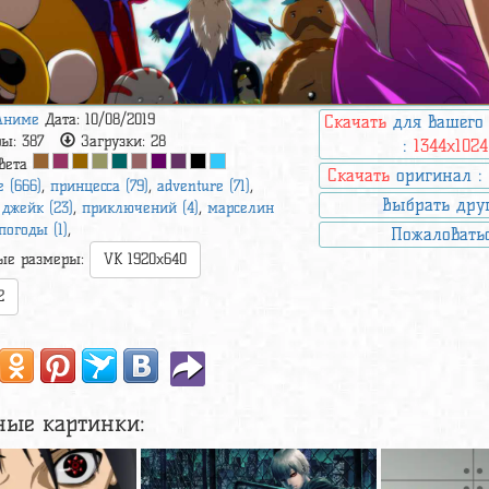
Аниме
Дата: 10/08/2019
Скачать
для вашего
ры:
387
Загрузки:
28
:
1344x1024
вета
Скачать
оригинал 
e (666)
,
принцесса (79)
,
adventure (71)
,
Выбрать дру
,
джейк (23)
,
приключений (4)
,
марселин
погоды (1)
,
Пожаловать
ые размеры:
VK 1920x640
2
ные картинки: