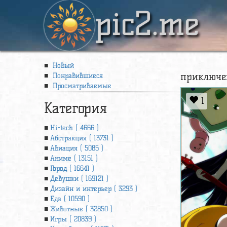
pic2.me
Новый
приключен
Понравившиеся
Просматриваемые
1
Категория
Hi-tech ( 4666 )
Абстракция ( 13731 )
Авиация ( 5085 )
Аниме ( 13151 )
Город ( 16641 )
Девушки ( 169121 )
Дизайн и интерьер ( 3293 )
Еда ( 10590 )
Животные ( 32850 )
Игры ( 20839 )