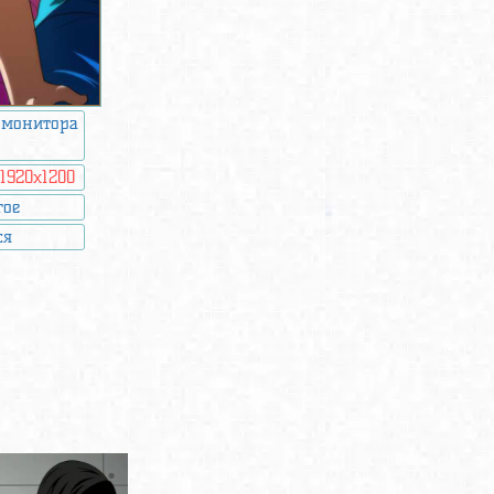
 монитора
:
1920x1200
гое
ся