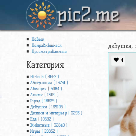
pic2.me
Новый
девушка, 
Понравившиеся
Просматриваемые
4
Категория
Hi-tech ( 4667 )
Абстракция ( 13731 )
Авиация ( 5084 )
Аниме ( 13151 )
Город ( 16639 )
Девушки ( 169105 )
Дизайн и интерьер ( 3293 )
Еда ( 10582 )
Животные ( 32849 )
Игры ( 20832 )