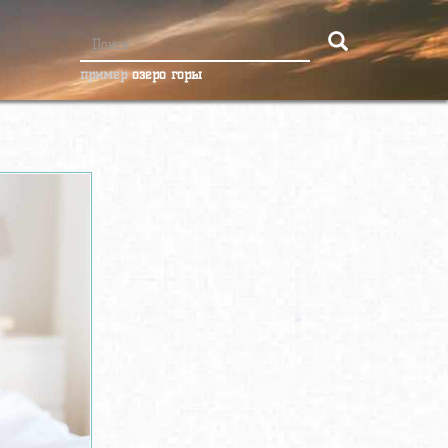
пример
озеро горы