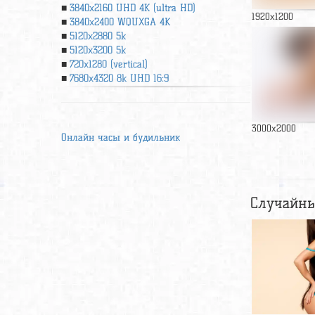
3840x2160 UHD 4К (ultra HD)
1920x1200
3840x2400 WQUXGA 4K
5120x2880 5k
5120x3200 5k
720x1280 (vertical)
7680x4320 8k UHD 16:9
3000x2000
Онлайн часы и будильник
Случайны