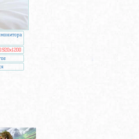
 монитора
:
1920x1200
гое
ся