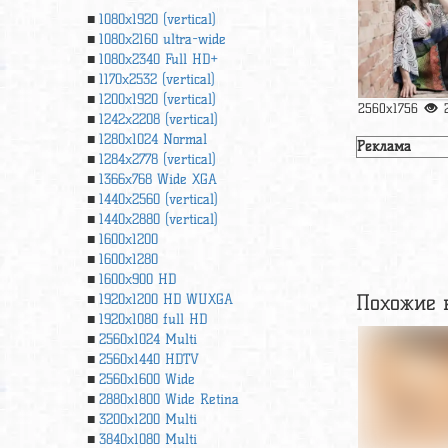
1080x1920 (vertical)
1080x2160 ultra-wide
1080x2340 Full HD+
1170x2532 (vertical)
1200x1920 (vertical)
2560x1756
1242x2208 (vertical)
1280x1024 Normal
Реклама
1284x2778 (vertical)
1366х768 Wide XGA
1440x2560 (vertical)
1440x2880 (vertical)
1600x1200
1600x1280
1600x900 HD
Похожие 
1920x1200 HD WUXGA
1920х1080 full HD
2560x1024 Multi
2560x1440 HDTV
2560x1600 Wide
2880x1800 Wide Retina
3200x1200 Multi
3840x1080 Multi