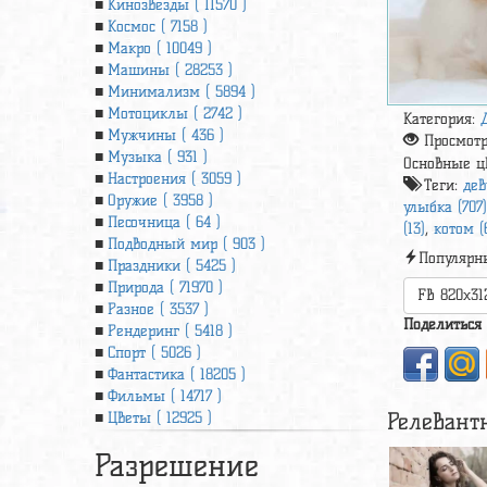
Кинозвезды ( 11570 )
Космос ( 7158 )
Макро ( 10049 )
Машины ( 28253 )
Минимализм ( 5894 )
Мотоциклы ( 2742 )
Категория:
Мужчины ( 436 )
Просмот
Музыка ( 931 )
Основные ц
Настроения ( 3059 )
Теги:
дев
Оружие ( 3958 )
улыбка (707
Песочница ( 64 )
(13)
,
котом (
Подводный мир ( 903 )
Популярн
Праздники ( 5425 )
Природа ( 71970 )
FB 820x31
Разное ( 3537 )
Поделиться
Рендеринг ( 5418 )
Спорт ( 5026 )
Фантастика ( 18205 )
Фильмы ( 14717 )
Релевант
Цветы ( 12925 )
Разрешение