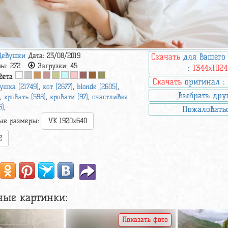
Девушки
Дата: 23/08/2019
Скачать
для вашего
ры:
272
Загрузки:
45
:
1344x1024
вета
Скачать
оригинал 
ушка (21749)
,
кот (2677)
,
blonde (2605)
,
Выбрать дру
)
,
кровать (598)
,
кровати (97)
,
счастливая
6)
,
Пожаловать
ые размеры:
VK 1920x640
2
ные картинки:
Показать фото