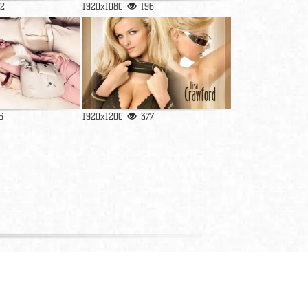
2
1920x1080
196
6
1920x1200
377
 кошка, взгляд, енок, малыш, голубые глаза.
ти на которых изображены blonde, cat, smile,