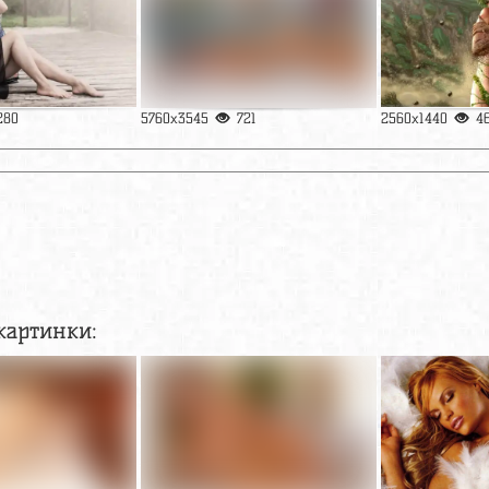
280
5760x3545
721
2560x1440
4
картинки: