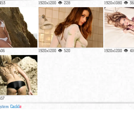
453
1920x1200
228
1920x1080
36
506
1920x1200
520
1920x1200
41
557
ystem
Cackl
e
 блондинка, кошка, халат ; Настроения. 30 июня 2019 г. мордочка, усы,
 скачать обои и картинки для рабочего стола девушка, кровать, крова