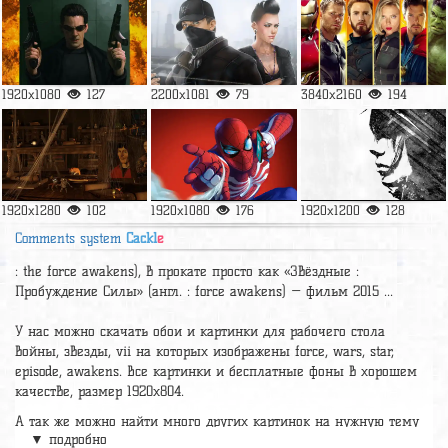
1920x1080
127
2200x1081
79
3840x2160
194
1920x1280
102
1920x1080
176
1920x1200
128
Comments system
Cackl
e
: the force awakens), в прокате просто как «Звёздные :
Пробуждение Силы» (англ. : force awakens) — фильм 2015 ...
У нас можно скачать обои и картинки для рабочего стола
войны, звезды, vii на которых изображены force, wars, star,
episode, awakens. Все картинки и бесплатные фоны в хорошем
качестве, размер 1920x804.
А так же можно найти много других картинок на нужную тему
▼ подробно
раздел
обои Фильмы
, на сайте pic2.me представлено очень