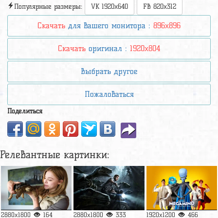
Популярные размеры:
VK 1920x640
FB 820x312
Скачать
для вашего монитора :
896x896
Скачать
оригинал :
1920x804
Выбрать другое
Пожаловаться
Поделиться
Релевантные картинки:
2880x1800
164
2880x1800
333
1920x1200
466