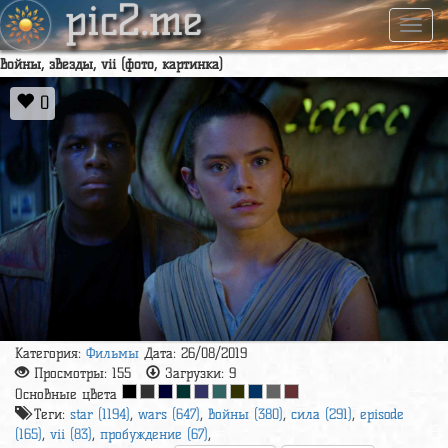
pic2.me
Навиг
войны, звезды, vii (фото, картинка)
0
Категория:
Фильмы
Дата: 26/08/2019
Просмотры:
155
Загрузки:
9
Основные цвета
Теги:
star (1194)
,
wars (647)
,
войны (380)
,
сила (291)
,
episode
(165)
,
vii (83)
,
пробуждение (67)
,