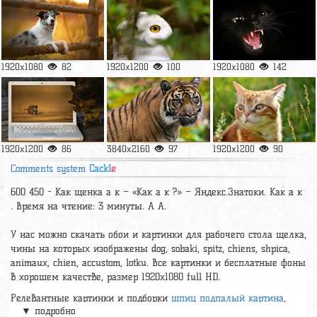
1920x1080
82
1920x1200
100
1920x1080
142
1920x1200
86
3840x2160
97
1920x1200
90
Comments system
Cackl
e
600 450 - Как щенка а к – «Как а к ?» – Яндекс.Знатоки. Как а к
. Время на чтение: 3 минуты. А А.
У нас можно скачать обои и картинки для рабочего стола щелка,
чины на которых изображены dog, sobaki, spitz, chiens, shpica,
animaux, chien, accustom, lotku. Все картинки и бесплатные фоны
в хорошем качестве, размер 1920х1080 full HD.
Релевантные картинки и подборки
шпиц подпалый картина
,
▼ подробно
шпиц рыжий фото с беленький хвостиком
,
рыжий шпиц лисичка