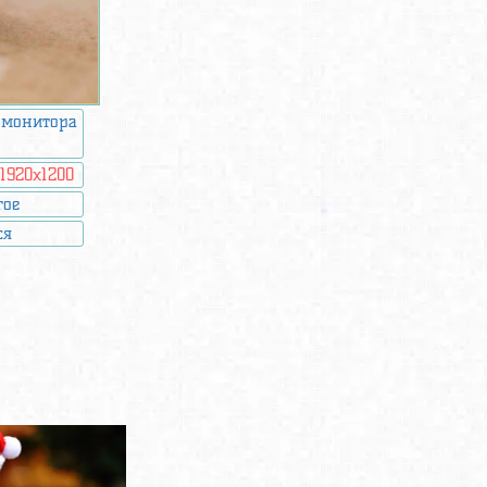
 монитора
:
1920x1200
гое
ся