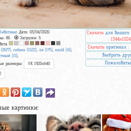
Животные
Дата: 03/04/2020
Скачать
для вашего
ры:
86
Загрузки:
5
:
1344x1024
вета
Скачать
оригинал 
 (2677)
,
собака (1522)
,
ли (175)
,
could (16)
,
Выбрать дру
тный (15)
,
Пожаловать
ые размеры:
VK 1920x640
2
ные картинки: