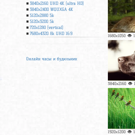
3840x2160 UHD 4К (ultra HD)
3840x2400 WQUXGA 4K
5120x2880 5k
5120x3200 5k
720x1280 (vertical)
7680x4320 8k UHD 16:9
1680x1050
Онлайн часы и будильник
3840x2160
1920x1200