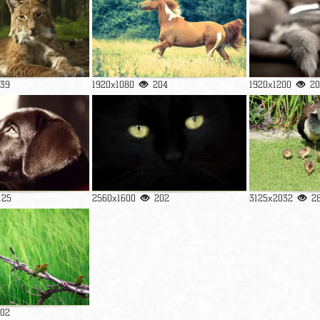
139
1920x1080
204
1920x1200
20
125
2560x1600
202
3125x2032
2
102