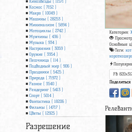
Кинозвезды ( 11571 )
Космос ( 7152 )
Макро ( 10049 )
Машины ( 28253 )
Минимализм ( 5894 )
Мотоциклы ( 2742 )
Категория:
Мужчины ( 436 )
Просмот
Музыка ( 934 )
Основные ц
Настроения ( 3059 )
Теги:
кот
Оружие ( 3954 )
короткошерс
Песочница ( 114 )
Популярн
Подводный мир ( 906 )
Праздники ( 5425 )
FB 820x31
Природа ( 71972 )
Поделиться
Разное ( 3540 )
Рендеринг ( 5413 )
Спорт ( 5014 )
Фантастика ( 18206 )
Релевант
Фильмы ( 14717 )
Цветы ( 12925 )
Разрешение