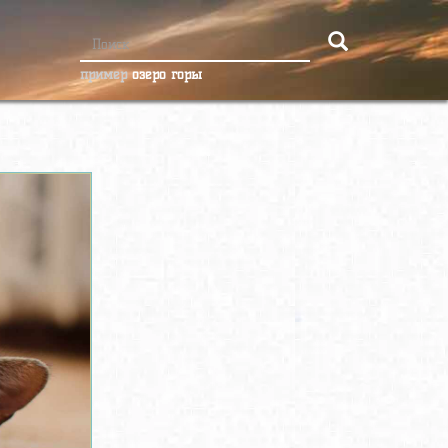
пример
озеро горы