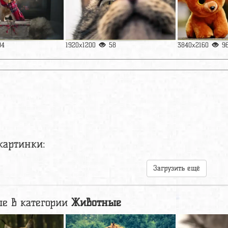
94
1920x1200
58
3840x2160
9
картинки:
Загрузить ещё
е в категории
Животные