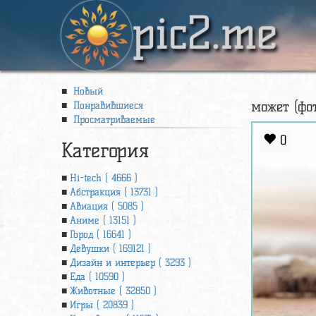
pic2.me
Новый
может (фо
Понравившиеся
Просматриваемые
0
Категория
Hi-tech ( 4666 )
Абстракция ( 13731 )
Авиация ( 5085 )
Аниме ( 13151 )
Город ( 16641 )
Девушки ( 169121 )
Дизайн и интерьер ( 3293 )
Еда ( 10590 )
Животные ( 32850 )
Игры ( 20839 )