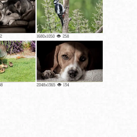
2
1680x1050
258
88
2048x1365
134