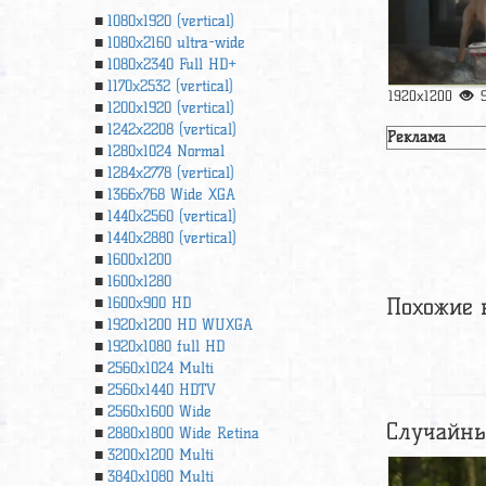
1080x1920 (vertical)
1080x2160 ultra-wide
1080x2340 Full HD+
1170x2532 (vertical)
1920x1200
1200x1920 (vertical)
1242x2208 (vertical)
Реклама
1280x1024 Normal
1284x2778 (vertical)
1366х768 Wide XGA
1440x2560 (vertical)
1440x2880 (vertical)
1600x1200
1600x1280
Похожие 
1600x900 HD
1920x1200 HD WUXGA
1920х1080 full HD
2560x1024 Multi
2560x1440 HDTV
2560x1600 Wide
Случайны
2880x1800 Wide Retina
3200x1200 Multi
3840x1080 Multi