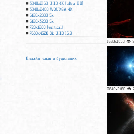
3840x2160 UHD 4К (ultra HD)
3840x2400 WQUXGA 4K
5120x2880 5k
5120x3200 5k
720x1280 (vertical)
7680x4320 8k UHD 16:9
1680x1050
Онлайн часы и будильник
3840x2160