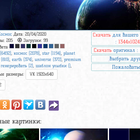
Космос
Дата: 20/04/2020
Скачать
для вашего
ры:
205
Загрузки:
99
:
1344x1024
вета
Скачать
оригинал 
 (6492)
,
космос (2078)
,
star (1194)
,
planet
Выбрать дру
 (810)
,
earth (374)
,
universe (372)
,
premium
,
генерировать (2)
,
шаблон улыбки ()
,
Пожаловать
ые размеры:
VK 1920x640
2
ные картинки: