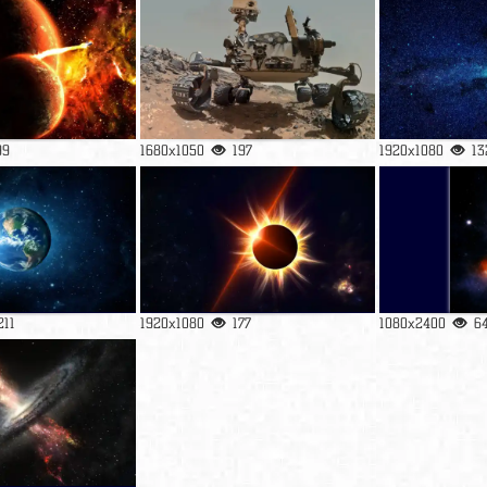
99
1680x1050
197
1920x1080
13
211
1920x1080
177
1080x2400
6