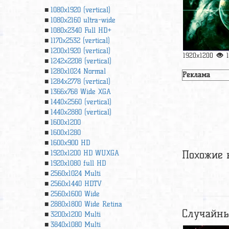
1080x1920 (vertical)
1080x2160 ultra-wide
1080x2340 Full HD+
1170x2532 (vertical)
1200x1920 (vertical)
1920x1200
1242x2208 (vertical)
1280x1024 Normal
Реклама
1284x2778 (vertical)
1366х768 Wide XGA
1440x2560 (vertical)
1440x2880 (vertical)
1600x1200
1600x1280
1600x900 HD
Похожие 
1920x1200 HD WUXGA
1920х1080 full HD
2560x1024 Multi
2560x1440 HDTV
2560x1600 Wide
2880x1800 Wide Retina
Случайны
3200x1200 Multi
3840x1080 Multi