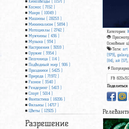
Кинозвезды ( 11571 )
Космос ( 7152 )
Макро ( 10049 )
Машины ( 28253 )
Минимализм ( 5894 )
Мотоциклы ( 2742 )
Категория:
Мужчины ( 436 )
Просмот
Музыка ( 934 )
Основные ц
Настроения ( 3059 )
Теги:
art
Оружие ( 3954 )
(979)
,
galaxy
Песочница ( 114 )
(84)
,
ай (57)
Подводный мир ( 906 )
Популярн
Праздники ( 5425 )
Природа ( 71972 )
FB 820x31
Разное ( 3540 )
Поделиться
Рендеринг ( 5413 )
Спорт ( 5014 )
Фантастика ( 18206 )
Фильмы ( 14717 )
Релевант
Цветы ( 12925 )
Разрешение