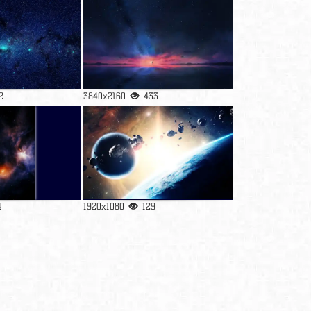
2
3840x2160
433
4
1920x1080
129