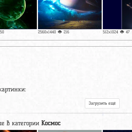
150
2560x1440
216
512x1024
47
картинки:
Загрузить ещё
е в категории
Космос