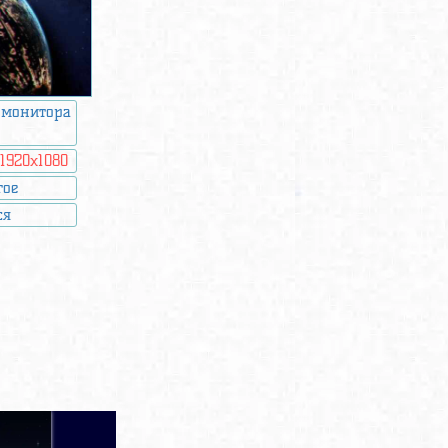
 монитора
:
1920x1080
гое
ся