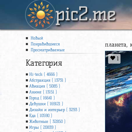
pic2.me
Новый
планета, к
Понравившиеся
Просматриваемые
1
Категория
Hi-tech ( 4666 )
Абстракция ( 13731 )
Авиация ( 5085 )
Аниме ( 13151 )
Город ( 16641 )
Девушки ( 169121 )
Дизайн и интерьер ( 3293 )
Еда ( 10590 )
Животные ( 32850 )
Игры ( 20839 )