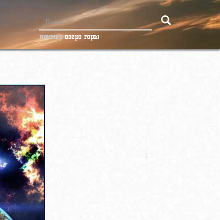
пример
озеро горы