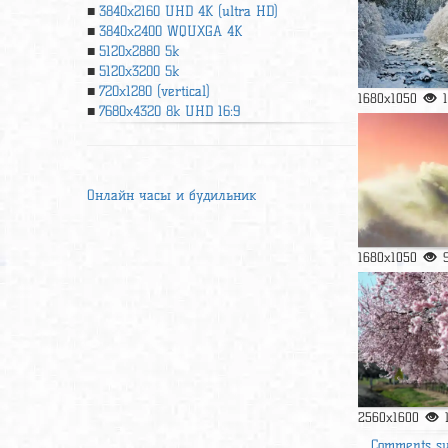
3840x2160 UHD 4К (ultra HD)
3840x2400 WQUXGA 4K
5120x2880 5k
5120x3200 5k
720x1280 (vertical)
1680x1050
7680x4320 8k UHD 16:9
Онлайн часы и будильник
1680x1050
2560x1600
Comments s