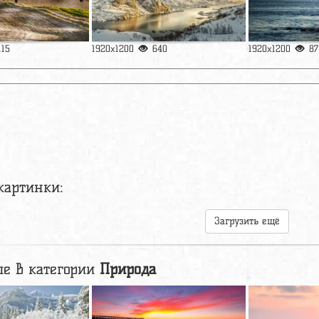
115
1920x1200
640
1920x1200
87
картинки:
Загрузить ещё
е в категории
Природа