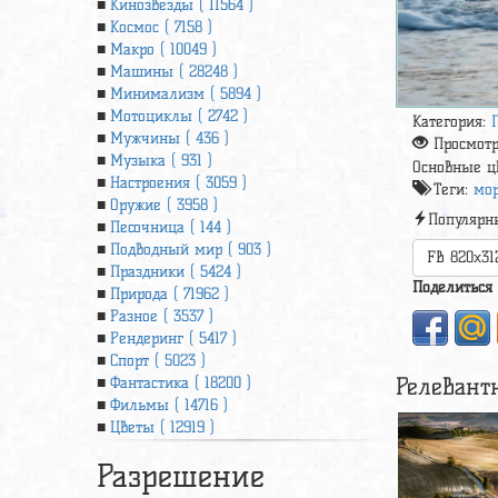
Кинозвезды ( 11564 )
Космос ( 7158 )
Макро ( 10049 )
Машины ( 28248 )
Минимализм ( 5894 )
Мотоциклы ( 2742 )
Категория:
Мужчины ( 436 )
Просмот
Музыка ( 931 )
Основные ц
Настроения ( 3059 )
Теги:
мор
Оружие ( 3958 )
Популярн
Песочница ( 144 )
Подводный мир ( 903 )
FB 820x31
Праздники ( 5424 )
Поделиться
Природа ( 71962 )
Разное ( 3537 )
Рендеринг ( 5417 )
Спорт ( 5023 )
Релевант
Фантастика ( 18200 )
Фильмы ( 14716 )
Цветы ( 12919 )
Разрешение