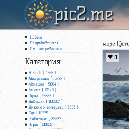
pic2.me
Новый
море (фот
Понравившиеся
Просматриваемые
0
Категория
Hi-tech ( 4667 )
Абстракция ( 13727 )
Авиация ( 5084 )
Аниме ( 13149 )
Город ( 16637 )
Девушки ( 168987 )
Дизайн и интерьер ( 3293 )
Еда ( 10579 )
Животные ( 32837 )
Игры ( 20829 )