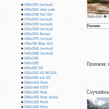
1080x1920 (vertical)
1080x2160 ultra-wide
1080x2340 Full HD+
3840x2160
1170x2532 (vertical)
1200x1920 (vertical)
Реклама
1242x2208 (vertical)
1280x1024 Normal
1284x2778 (vertical)
1366х768 Wide XGA
1440x2560 (vertical)
1440x2880 (vertical)
1600x1200
Похожие 
1600x1280
1600x900 HD
1920x1200 HD WUXGA
1920х1080 full HD
2560x1024 Multi
2560x1440 HDTV
Случайны
2560x1600 Wide
2880x1800 Wide Retina
3200x1200 Multi
3840x1080 Multi