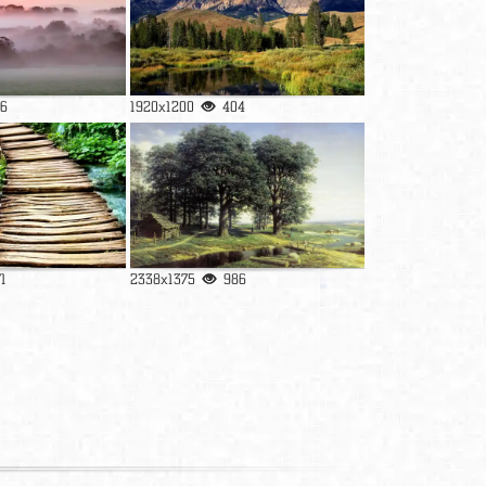
96
1920x1200
404
71
2338x1375
986