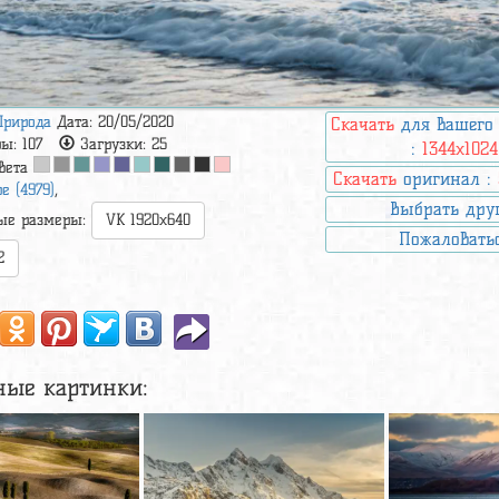
Природа
Дата: 20/05/2020
Скачать
для вашего
ры:
107
Загрузки:
25
:
1344x1024
вета
Скачать
оригинал :
е (4979)
,
Выбрать дру
ые размеры:
VK 1920x640
Пожаловать
2
ные картинки: