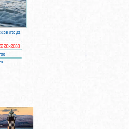
 монитора
5120x2880
гое
ся