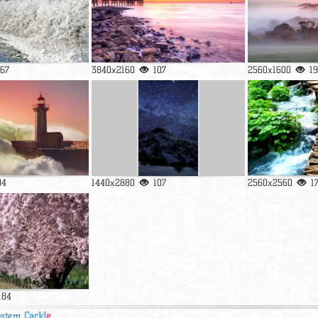
167
3840x2160
107
2560x1600
1
94
1440x2880
107
2560x2560
1
184
ystem
Cackl
e