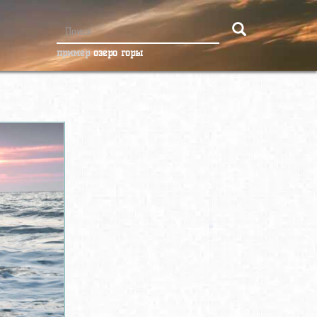
пример
озеро горы