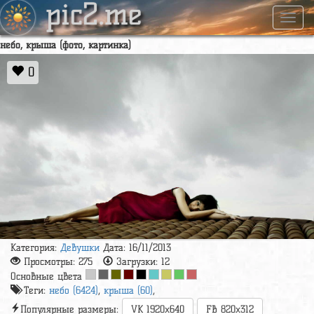
pic2.me
Навиг
небо, крыша (фото, картинка)
0
Категория:
Девушки
Дата: 16/11/2013
Просмотры:
275
Загрузки:
12
Основные цвета
Теги:
небо (6424)
,
крыша (60)
,
Популярные размеры:
VK 1920x640
FB 820x312