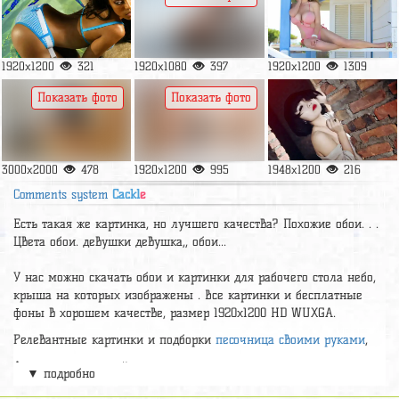
1920x1200
321
1920x1080
397
1920x1200
1309
Показать фото
Показать фото
3000x2000
478
1920x1200
995
1948x1200
216
Comments system
Cackl
e
Есть такая же картинка, но лучшего качества? Похожие обои. . .
Цвета обои. девушки девушка,, обои...
У нас можно скачать обои и картинки для рабочего стола небо,
крыша на которых изображены . Все картинки и бесплатные
фоны в хорошем качестве, размер 1920x1200 HD WUXGA.
Релевантные картинки и подборки
песочница своими руками
,
А так же можно найти много других картинок на нужную тему
▼ подробно
раздел
обои Девушки
, на сайте pic2.me представлено очень