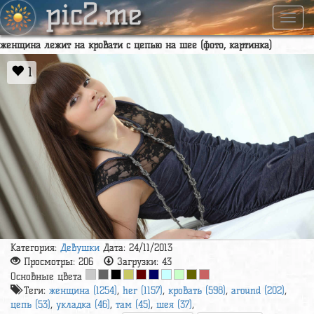
pic2.me
Навиг
женщина лежит на кровати с цепью на шее (фото, картинка)
1
Категория:
Девушки
Дата: 24/11/2013
Просмотры:
206
Загрузки:
43
Основные цвета
Теги:
женщина (1254)
,
her (1157)
,
кровать (598)
,
around (202)
,
цепь (53)
,
укладка (46)
,
там (45)
,
шея (37)
,