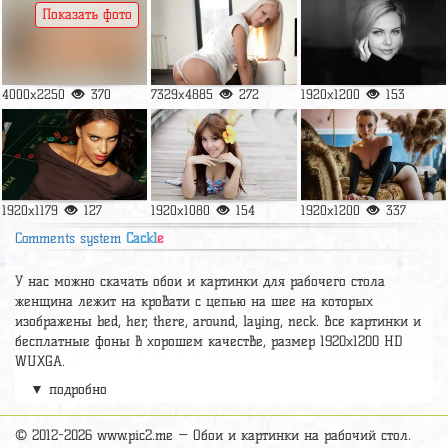
Показать фото
4000x2250
370
7329x4885
272
1920x1200
153
1920x1179
127
1920x1080
154
1920x1200
337
Comments system
Cackl
e
У нас можно скачать обои и картинки для рабочего стола
женщина лежит на кровати с цепью на шее на которых
изображены bed, her, there, around, laying, neck. Все картинки и
бесплатные фоны в хорошем качестве, размер 1920x1200 HD
WUXGA.
▼ подробно
Релевантные картинки и подборки
Nikia a показала свою писю в
платье
,
© 2012-2026 www.pic2.me — Обои и картинки на рабочий стол.
А так же можно найти много других картинок на нужную тему