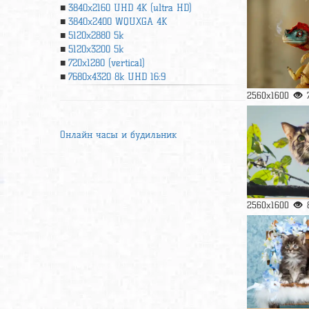
3840x2160 UHD 4К (ultra HD)
3840x2400 WQUXGA 4K
5120x2880 5k
5120x3200 5k
720x1280 (vertical)
7680x4320 8k UHD 16:9
2560x1600
Онлайн часы и будильник
2560x1600