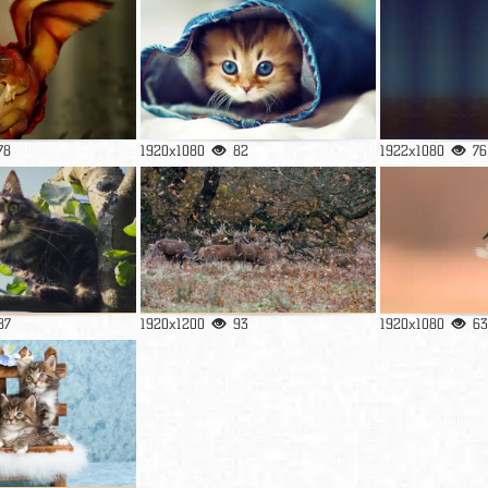
78
1920x1080
82
1922x1080
76
87
1920x1200
93
1920x1080
63