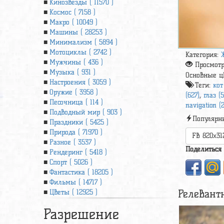
Кинозвезды ( 11570 )
Космос ( 7158 )
Макро ( 10049 )
Машины ( 28253 )
Минимализм ( 5894 )
Мотоциклы ( 2742 )
Категория:
Мужчины ( 436 )
Просмот
Музыка ( 931 )
Основные ц
Настроения ( 3059 )
Теги:
кот
Оружие ( 3958 )
(627)
,
глаз (
Песочница ( 114 )
navigation (
Подводный мир ( 903 )
Популярн
Праздники ( 5425 )
Природа ( 71970 )
FB 820x31
Разное ( 3537 )
Поделиться
Рендеринг ( 5418 )
Спорт ( 5026 )
Фантастика ( 18205 )
Фильмы ( 14717 )
Релевант
Цветы ( 12925 )
Разрешение