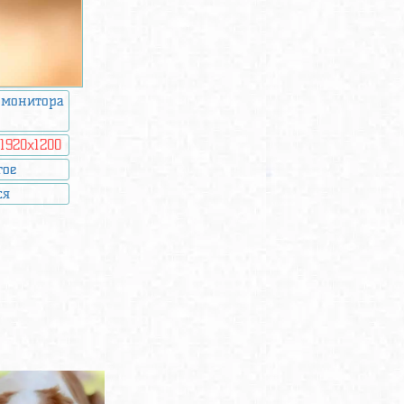
 монитора
:
1920x1200
гое
ся