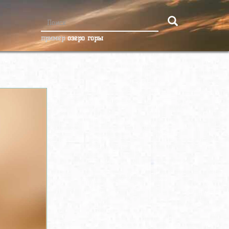
пример
озеро горы