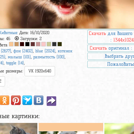
Животные
Дата: 16/10/2020
Скачать
для вашего
ры:
46
Загрузки:
2
:
1344x1024
вета
Скачать
оригинал 
 (2677)
,
фон (2402)
,
blue (2024)
,
котенок
Выбрать дру
525)
,
малыш (101)
,
размытость (100)
,
24)
,
toggle (14)
,
Пожаловать
ые размеры:
VK 1920x640
2
ные картинки: