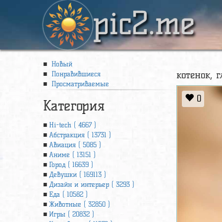
pic2.me
Новый
котенок, 
Понравившиеся
Просматриваемые
0
Категория
Hi-tech ( 4667 )
Абстракция ( 13731 )
Авиация ( 5085 )
Аниме ( 13151 )
Город ( 16639 )
Девушки ( 169113 )
Дизайн и интерьер ( 3293 )
Еда ( 10582 )
Животные ( 32850 )
Игры ( 20832 )