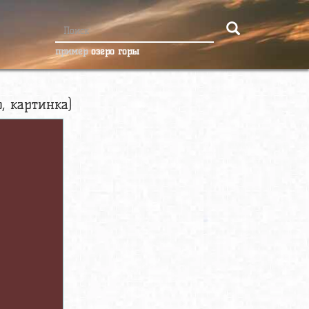
пример
озеро горы
, картинка)