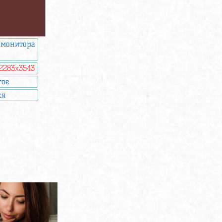
 монитора
2283x3543
гое
ся