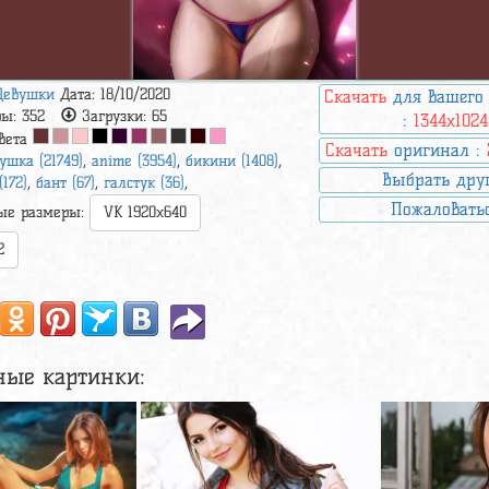
Девушки
Дата: 18/10/2020
Скачать
для вашего
ры:
352
Загрузки:
65
:
1344x1024
вета
Скачать
оригинал :
ушка (21749)
,
anime (3954)
,
бикини (1408)
,
Выбрать дру
172)
,
бант (67)
,
галстук (36)
,
Пожаловать
ые размеры:
VK 1920x640
2
ные картинки: