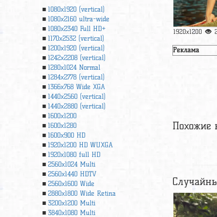
1080x1920 (vertical)
1080x2160 ultra-wide
1080x2340 Full HD+
1920x1200
1170x2532 (vertical)
1200x1920 (vertical)
Реклама
1242x2208 (vertical)
1280x1024 Normal
1284x2778 (vertical)
1366х768 Wide XGA
1440x2560 (vertical)
1440x2880 (vertical)
1600x1200
Похожие 
1600x1280
1600x900 HD
1920x1200 HD WUXGA
1920х1080 full HD
2560x1024 Multi
2560x1440 HDTV
Случайны
2560x1600 Wide
2880x1800 Wide Retina
3200x1200 Multi
3840x1080 Multi