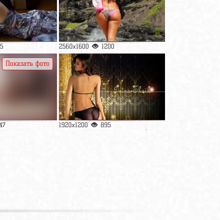
5
2560x1600
1200
Показать фото
47
1920x1200
895