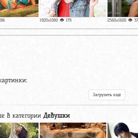
286
1920x1080
179
2560x1600
3
картинки:
Загрузить ещё
е в категории
Девушки