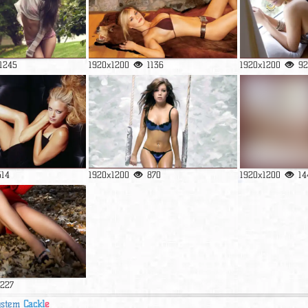
1245
1920x1200
1136
1920x1200
92
514
1920x1200
870
1920x1200
14
1227
ystem
Cackl
e