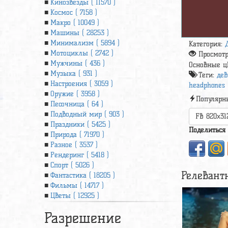
Кинозвезды ( 11570 )
Космос ( 7158 )
Макро ( 10049 )
Машины ( 28253 )
Минимализм ( 5894 )
Категория:
Мотоциклы ( 2742 )
Просмот
Мужчины ( 436 )
Основные ц
Музыка ( 931 )
Теги:
дев
Настроения ( 3059 )
headphones (
Оружие ( 3958 )
Популярн
Песочница ( 64 )
Подводный мир ( 903 )
FB 820x31
Праздники ( 5425 )
Поделиться
Природа ( 71970 )
Разное ( 3537 )
Рендеринг ( 5418 )
Спорт ( 5026 )
Релевант
Фантастика ( 18205 )
Фильмы ( 14717 )
Цветы ( 12925 )
Разрешение