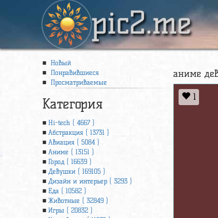
pic2.me
Новый
аниме дев
Понравившиеся
Просматриваемые
1
Категория
Hi-tech ( 4667 )
Абстракция ( 13731 )
Авиация ( 5084 )
Аниме ( 13151 )
Город ( 16639 )
Девушки ( 169105 )
Дизайн и интерьер ( 3293 )
Еда ( 10582 )
Животные ( 32849 )
Игры ( 20832 )