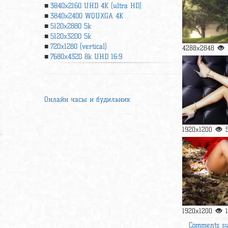
3840x2160 UHD 4К (ultra HD)
3840x2400 WQUXGA 4K
5120x2880 5k
5120x3200 5k
720x1280 (vertical)
4288x2848
7680x4320 8k UHD 16:9
Онлайн часы и будильник
1920x1200
1920x1200
Comments s