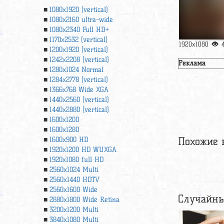
1080x1920 (vertical)
1080x2160 ultra-wide
1080x2340 Full HD+
1170x2532 (vertical)
1920x1080
1200x1920 (vertical)
1242x2208 (vertical)
Реклама
1280x1024 Normal
1284x2778 (vertical)
1366х768 Wide XGA
1440x2560 (vertical)
1440x2880 (vertical)
1600x1200
1600x1280
Похожие 
1600x900 HD
1920x1200 HD WUXGA
1920х1080 full HD
2560x1024 Multi
2560x1440 HDTV
2560x1600 Wide
Случайны
2880x1800 Wide Retina
3200x1200 Multi
3840x1080 Multi