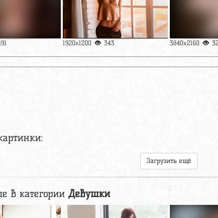
491
1920x1200
343
3840x2160
3
картинки:
Загрузить ещё
е в категории
Девушки