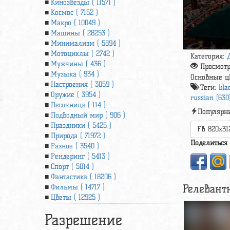
Кинозвезды ( 11571 )
Космос ( 7152 )
Макро ( 10049 )
Машины ( 28253 )
Минимализм ( 5894 )
Мотоциклы ( 2742 )
Категория:
Мужчины ( 436 )
Просмот
Музыка ( 934 )
Основные ц
Настроения ( 3059 )
Теги:
bla
Оружие ( 3954 )
russian (630
Песочница ( 114 )
Популярн
Подводный мир ( 906 )
Праздники ( 5425 )
FB 820x31
Природа ( 71972 )
Поделиться
Разное ( 3540 )
Рендеринг ( 5413 )
Спорт ( 5014 )
Фантастика ( 18206 )
Релевант
Фильмы ( 14717 )
Цветы ( 12925 )
Разрешение