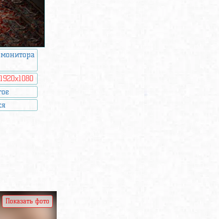
 монитора
:
1920x1080
гое
ся
Показать фото