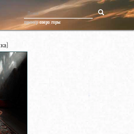
пример
озеро горы
ка)