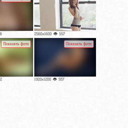
6
2560x1600
557
Показать фото
Показать фото
2
1920x1200
937