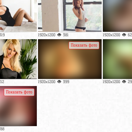
319
1920x1200
381
1920x1200
62
Показать фото
212
1920x1200
399
1920x1200
29
Показать фото
788