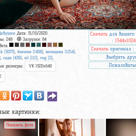
Девушки
Дата: 31/10/2020
Скачать
для вашего
ры:
248
Загрузки:
84
:
1344x1024
вета
Скачать
оригинал 
ck (3073)
,
бикини (1408)
,
женщина (1254)
,
Выбрать дру
)
,
сидя (438)
,
sit (112)
,
rug (2)
,
Пожаловать
ые размеры:
VK 1920x640
2
ные картинки:
Показать фото