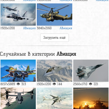
Авиация
Авиация
1920x1200
3840x2160
Загрузить ещё
Случайные в категории
Авиация
8157x5889
313
1920x1200
144
2560x1710
221