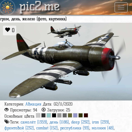
pic2.me
Навиг
гром, день, железо (фото, картинка)
0
Категория:
Авиация
Дата: 02/11/2020
Просмотры:
94
Загрузки:
25
Основные цвета
Теги:
самолёт (1359)
,
день (1186)
,
deep (292)
,
iron (239)
,
фронтовой (232)
,
combat (152)
,
республика (93)
,
молния (48)
,