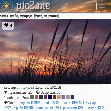
pic2.me
Навиг
закат, трава, природа (фото, картинка)
4
Категория:
Природа
Дата: 09/12/2020
Просмотры:
123
Загрузки:
30
Основные цвета
Теги:
природа (13335)
,
небо (6424)
,
закат (3654)
,
landscape
(3578)
,
трава (2350)
,
золотистый (291)
,
растение (291)
,
силуэт (229)
,