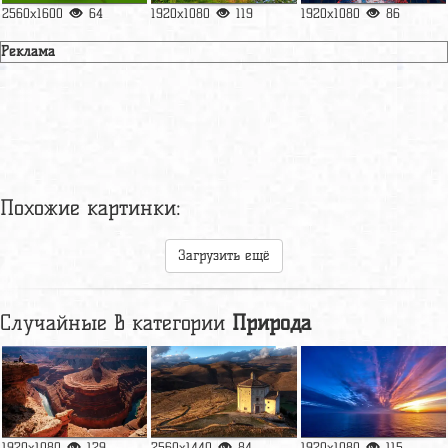
2560x1600
64
1920x1080
119
1920x1080
86
Реклама
Похожие картинки:
Загрузить ещё
Случайные в категории
Природа
1920x1080
129
2560x1440
84
1920x1080
115