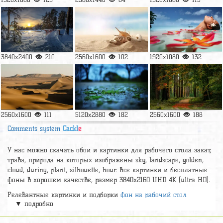
3840x2400
210
2560x1600
102
1920x1080
132
2560x1600
111
5120x2880
182
2560x1600
188
Comments system
Cackl
e
У нас можно скачать обои и картинки для рабочего стола закат,
трава, природа на которых изображены sky, landscape, golden,
cloud, during, plant, silhouette, hour. Все картинки и бесплатные
фоны в хорошем качестве, размер 3840x2160 UHD 4К (ultra HD).
Релевантные картинки и подборки
фон на рабочий стол
▼ подробно
компьютера эстетика
,
теплый закат
,
сумрак в поле
,
обои на
рабочий стол поле цветов эстетика
,
фото закат небо с облаками