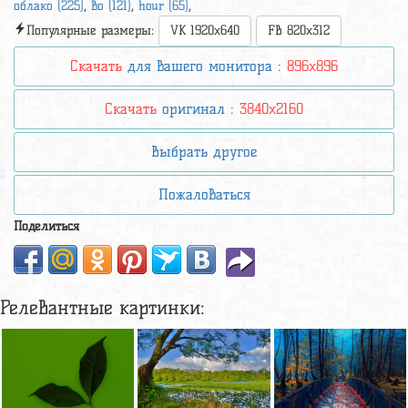
облако (225)
,
во (121)
,
hour (65)
,
Популярные размеры:
VK 1920x640
FB 820x312
Скачать
для вашего монитора :
896x896
Скачать
оригинал :
3840x2160
Выбрать другое
Пожаловаться
Поделиться
Релевантные картинки: